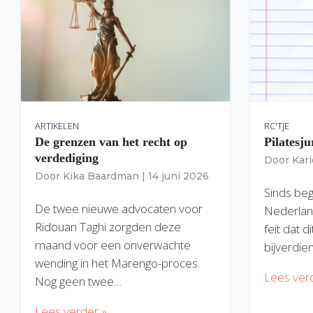
ARTIKELEN
RC'TJE
De grenzen van het recht op
Pilatesju
verdediging
Door
Kar
Door
Kika Baardman
|
14 juni 2026
Sinds begi
De twee nieuwe advocaten voor
Nederlan
Ridouan Taghi zorgden deze
feit dat 
maand voor een onverwachte
bijverdie
wending in het Marengo-proces.
Lees ver
Nog geen twee…
Lees verder »