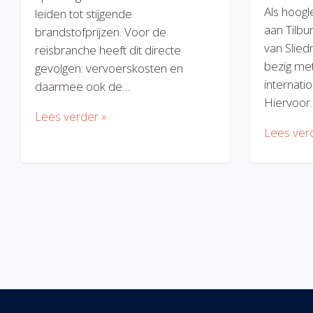
Als hoogl
leiden tot stijgende
aan Tilbu
brandstofprijzen. Voor de
van Slied
reisbranche heeft dit directe
bezig met
gevolgen: vervoerskosten en
internatio
daarmee ook de…
Hiervoor
Lees verder »
Lees ver