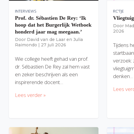
INTERVIEWS
RC'TJE
Prof. dr. Sébastien De Rey: ‘Ik
Vliegtui
hoop dat het Burgerlijk Wetboek
Door
Mad
2026
honderd jaar mag meegaan.’
Door
David van de Laar
en
Julia
Tijdens h
Raimondo
|
27 juli 2026
startbaan
Wie college heeft gehad van prof.
verzoek: 
dr. Sébastien De Rey zal hem vast
vliegtuig
en zeker beschrijven als een
denken…
inspirerende docent…
Lees ver
Lees verder »