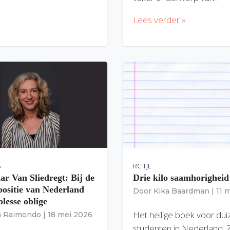
Lees verder »
S
RC'TJE
ar Van Sliedregt: Bij de
Drie kilo saamhorigheid
 positie van Nederland
Door
Kika Baardman
|
11 
lesse oblige
Het heilige boek voor du
ia Raimondo
|
18 mei 2026
studenten in Nederland. 