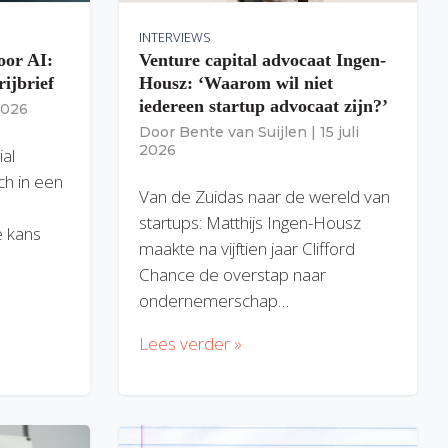
INTERVIEWS
oor AI:
Venture capital advocaat Ingen-
rijbrief
Housz: ‘Waarom wil niet
iedereen startup advocaat zijn?’
 2026
Door
Bente van Suijlen
|
15 juli
2026
ial
ich in een
Van de Zuidas naar de wereld van
startups: Matthijs Ingen-Housz
 kans
maakte na vijftien jaar Clifford
Chance de overstap naar
ondernemerschap…
Lees verder »