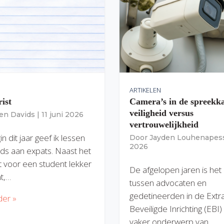
ARTIKELEN
rist
Camera’s in de spreekk
veiligheid versus
ien Davids
|
11 juni 2026
vertrouwelijkheid
n dit jaar geef ik lessen
Door
Jayden Louhenapes
2026
ds aan expats. Naast het
dit voor een student lekker
De afgelopen jaren is het
nt,…
tussen advocaten en
gedetineerden in de Extr
der »
Beveiligde Inrichting (EBI
vaker onderwerp van…