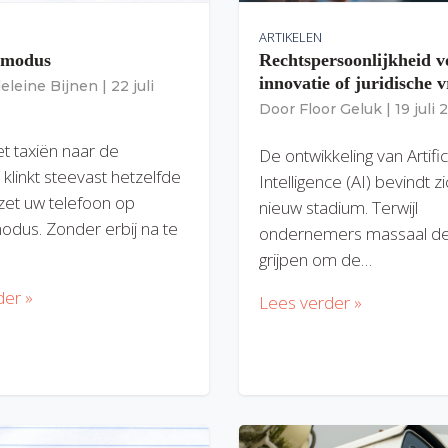
ARTIKELEN
gmodus
Rechtspersoonlijkheid v
innovatie of juridische v
eleine Bijnen
|
22 juli
Door
Floor Geluk
|
19 juli
et taxiën naar de
De ontwikkeling van Artific
 klinkt steevast hetzelfde
Intelligence (AI) bevindt z
zet uw telefoon op
nieuw stadium. Terwijl
modus. Zonder erbij na te
ondernemers massaal de
grijpen om de…
der »
Lees verder »