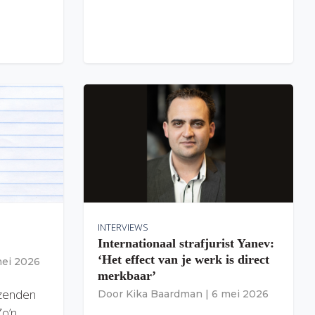
INTERVIEWS
Internationaal strafjurist Yanev:
‘Het effect van je werk is direct
mei 2026
merkbaar’
izenden
Door
Kika Baardman
|
6 mei 2026
Zo’n