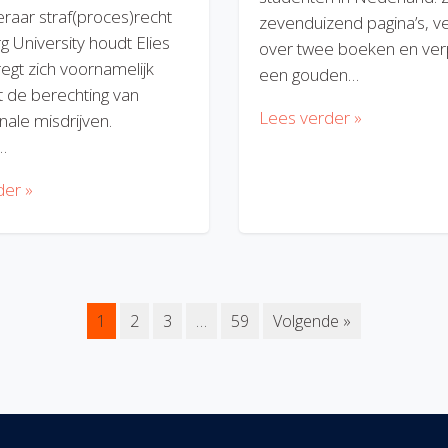
eraar straf(proces)recht
zevenduizend pagina’s, v
rg University houdt Elies
over twee boeken en verp
regt zich voornamelijk
een gouden…
 de berechting van
Lees verder »
nale misdrijven.
…
der »
1
2
3
…
59
Volgende »