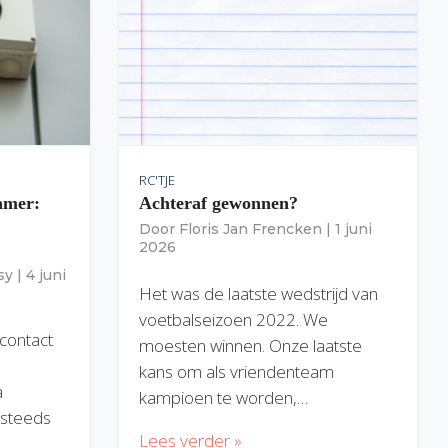
RC'TJE
amer:
Achteraf gewonnen?
Door
Floris Jan Frencken
|
1 juni
2026
sy
|
4 juni
Het was de laatste wedstrijd van
voetbalseizoen 2022. We
 contact
moesten winnen. Onze laatste
kans om als vriendenteam
a
kampioen te worden,…
) steeds
Lees verder »