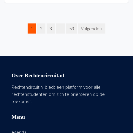
1
2
3
…
59
Volgende »
Over Rechtencircuit.nl
Rechtencircuit.nl biedt een platform voor alle
rechtenstudenten om zich te oriënteren op de
toekomst.
Menu
Agenda