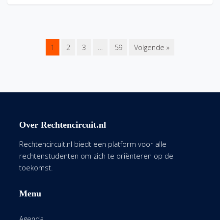
1
2
3
…
59
Volgende »
Over Rechtencircuit.nl
Rechtencircuit.nl biedt een platform voor alle
rechtenstudenten om zich te oriënteren op de
toekomst.
Menu
Agenda