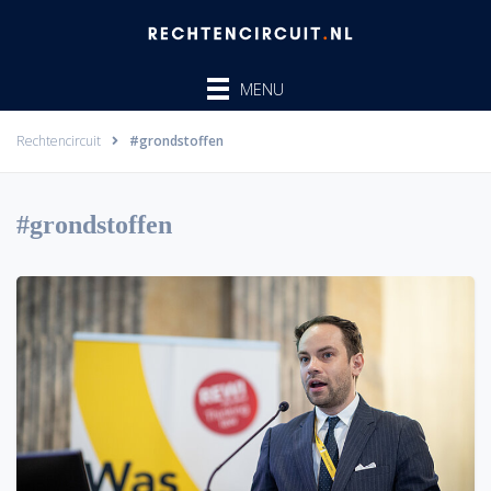
Ga
naar
de
MENU
inhoud
Rechtencircuit
#grondstoffen
#grondstoffen