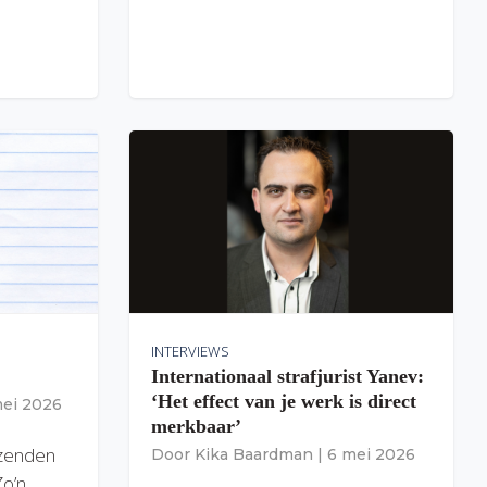
INTERVIEWS
Internationaal strafjurist Yanev:
‘Het effect van je werk is direct
mei 2026
merkbaar’
izenden
Door
Kika Baardman
|
6 mei 2026
Zo’n