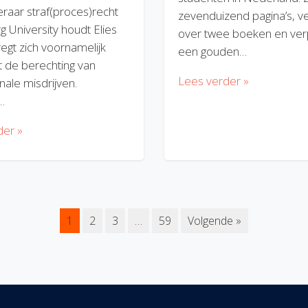
eraar straf(proces)recht
zevenduizend pagina’s, v
rg University houdt Elies
over twee boeken en verp
regt zich voornamelijk
een gouden…
 de berechting van
Lees verder »
nale misdrijven.
…
der »
1
2
3
…
59
Volgende »