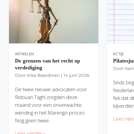
ARTIKELEN
RC'TJE
De grenzen van het recht op
Pilatesju
verdediging
Door
Kar
Door
Kika Baardman
|
14 juni 2026
Sinds begi
De twee nieuwe advocaten voor
Nederlan
Ridouan Taghi zorgden deze
feit dat 
maand voor een onverwachte
bijverdie
wending in het Marengo-proces.
Lees ver
Nog geen twee…
Lees verder »