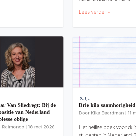
Lees verder »
S
RC'TJE
ar Van Sliedregt: Bij de
Drie kilo saamhorigheid
 positie van Nederland
Door
Kika Baardman
|
11 
lesse oblige
Het heilige boek voor du
ia Raimondo
|
18 mei 2026
studenten in Nederland. 