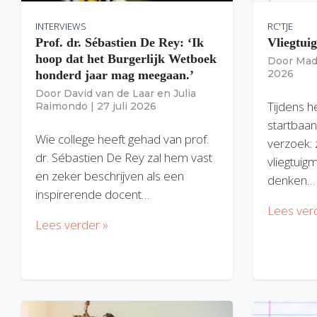
INTERVIEWS
RC'TJE
Prof. dr. Sébastien De Rey: ‘Ik
Vliegtui
hoop dat het Burgerlijk Wetboek
Door
Mad
2026
honderd jaar mag meegaan.’
Door
David van de Laar
en
Julia
Tijdens h
Raimondo
|
27 juli 2026
startbaan
Wie college heeft gehad van prof.
verzoek: 
dr. Sébastien De Rey zal hem vast
vliegtuig
en zeker beschrijven als een
denken…
inspirerende docent…
Lees ver
Lees verder »