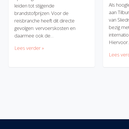
Als hoogl
leiden tot stijgende
aan Tilbu
brandstofprijzen. Voor de
van Slied
reisbranche heeft dit directe
bezig met
gevolgen: vervoerskosten en
internatio
daarmee ook de…
Hiervoor
Lees verder »
Lees ver