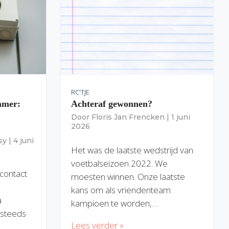
RC'TJE
amer:
Achteraf gewonnen?
Door
Floris Jan Frencken
|
1 juni
2026
sy
|
4 juni
Het was de laatste wedstrijd van
voetbalseizoen 2022. We
 contact
moesten winnen. Onze laatste
kans om als vriendenteam
a
kampioen te worden,…
) steeds
Lees verder »