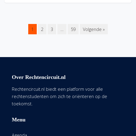
1
2
3
…
59
Volgende »
Over Rechtencircuit.nl
Rechtencircuit.nl biedt een platform voor alle
rechtenstudenten om zich te oriënteren op de
toekomst.
Menu
Agenda