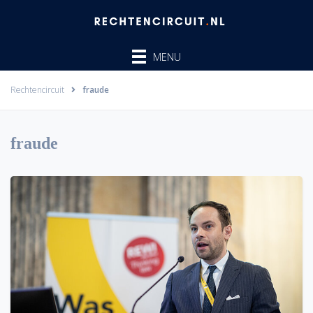
Ga
naar
de
MENU
inhoud
Rechtencircuit
fraude
fraude