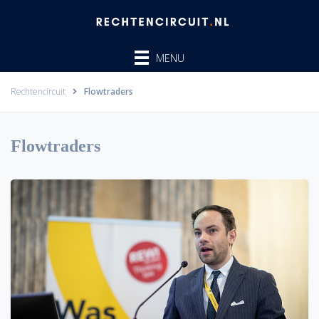
Ga
naar
de
MENU
inhoud
Rechtencircuit
Flowtraders
Flowtraders