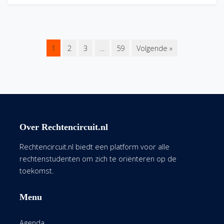
1
2
3
…
59
Volgende »
Over Rechtencircuit.nl
Rechtencircuit.nl biedt een platform voor alle
rechtenstudenten om zich te oriënteren op de
toekomst.
Menu
Agenda