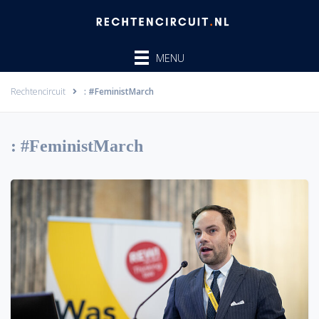
Ga
naar
de
MENU
inhoud
Rechtencircuit
: #FeministMarch
: #FeministMarch