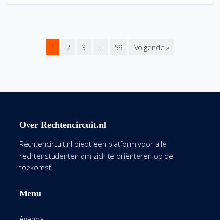
1
2
3
…
59
Volgende »
Over Rechtencircuit.nl
Rechtencircuit.nl biedt een platform voor alle
rechtenstudenten om zich te oriënteren op de
toekomst.
Menu
Agenda