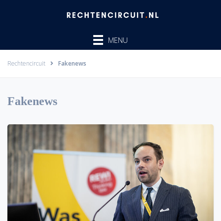
Ga
naar
de
MENU
inhoud
Rechtencircuit
Fakenews
Fakenews