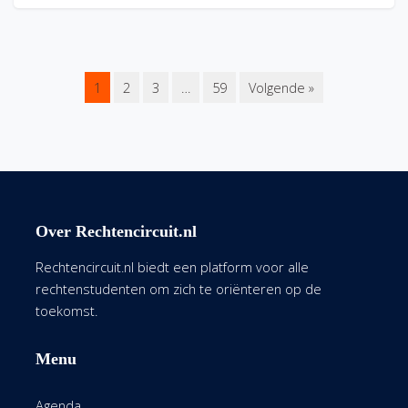
1
2
3
…
59
Volgende »
Over Rechtencircuit.nl
Rechtencircuit.nl biedt een platform voor alle
rechtenstudenten om zich te oriënteren op de
toekomst.
Menu
Agenda