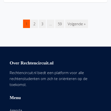
1
2
3
…
59
Volgende »
Over Rechtencircuit.nl
Rechtencircuit.nl biedt een platform voor alle
rechtenstudenten om zich te oriënteren op de
toekomst.
Menu
Agenda