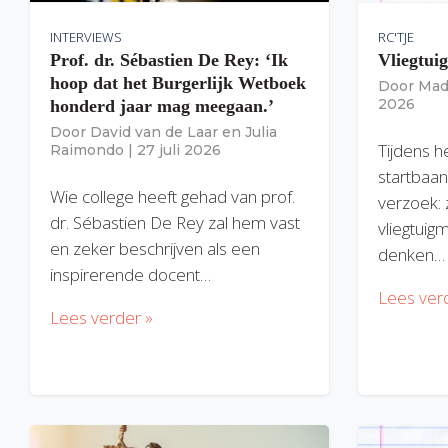
INTERVIEWS
RC'TJE
Prof. dr. Sébastien De Rey: ‘Ik
Vliegtui
hoop dat het Burgerlijk Wetboek
Door
Mad
2026
honderd jaar mag meegaan.’
Door
David van de Laar
en
Julia
Tijdens h
Raimondo
|
27 juli 2026
startbaan
Wie college heeft gehad van prof.
verzoek: 
dr. Sébastien De Rey zal hem vast
vliegtuig
en zeker beschrijven als een
denken…
inspirerende docent…
Lees ver
Lees verder »