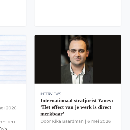
INTERVIEWS
Internationaal strafjurist Yanev:
‘Het effect van je werk is direct
mei 2026
merkbaar’
izenden
Door
Kika Baardman
|
6 mei 2026
Zo’n