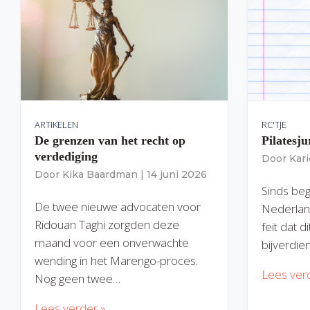
ARTIKELEN
RC'TJE
De grenzen van het recht op
Pilatesju
verdediging
Door
Kar
Door
Kika Baardman
|
14 juni 2026
Sinds begi
De twee nieuwe advocaten voor
Nederlan
Ridouan Taghi zorgden deze
feit dat 
maand voor een onverwachte
bijverdie
wending in het Marengo-proces.
Lees ver
Nog geen twee…
Lees verder »