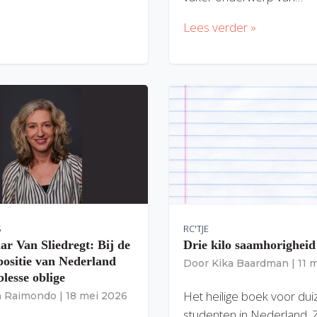
Lees verder »
S
RC'TJE
ar Van Sliedregt: Bij de
Drie kilo saamhorigheid
 positie van Nederland
Door
Kika Baardman
|
11 
lesse oblige
Het heilige boek voor du
ia Raimondo
|
18 mei 2026
studenten in Nederland. 