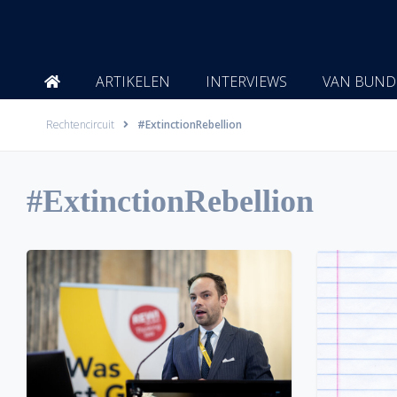
Ga
naar
de
inhoud
ARTIKELEN
INTERVIEWS
VAN BUND
Rechtencircuit
#ExtinctionRebellion
#ExtinctionRebellion