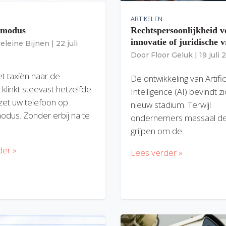
ARTIKELEN
gmodus
Rechtspersoonlijkheid v
innovatie of juridische v
eleine Bijnen
|
22 juli
Door
Floor Geluk
|
19 juli
et taxiën naar de
De ontwikkeling van Artific
 klinkt steevast hetzelfde
Intelligence (AI) bevindt z
zet uw telefoon op
nieuw stadium. Terwijl
modus. Zonder erbij na te
ondernemers massaal de
grijpen om de…
der »
Lees verder »