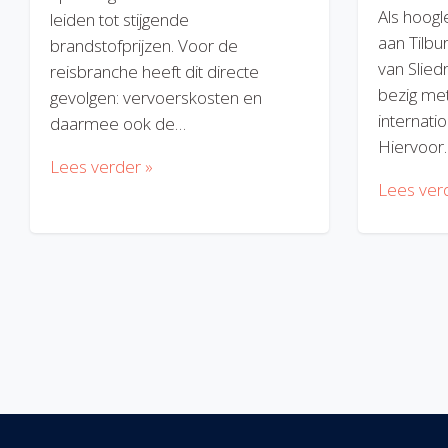
Als hoogl
leiden tot stijgende
aan Tilbu
brandstofprijzen. Voor de
van Slied
reisbranche heeft dit directe
bezig met
gevolgen: vervoerskosten en
internatio
daarmee ook de…
Hiervoor
Lees verder »
Lees ver