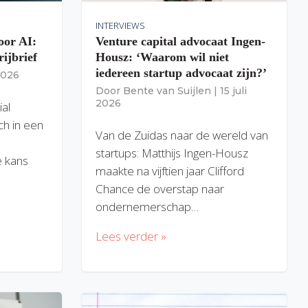
INTERVIEWS
oor AI:
Venture capital advocaat Ingen-
rijbrief
Housz: ‘Waarom wil niet
iedereen startup advocaat zijn?’
 2026
Door
Bente van Suijlen
|
15 juli
2026
ial
ich in een
Van de Zuidas naar de wereld van
startups: Matthijs Ingen-Housz
 kans
maakte na vijftien jaar Clifford
Chance de overstap naar
ondernemerschap…
Lees verder »