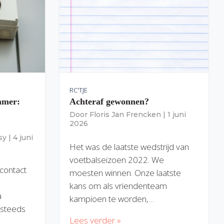
RC'TJE
amer:
Achteraf gewonnen?
Door
Floris Jan Frencken
|
1 juni
2026
sy
|
4 juni
Het was de laatste wedstrijd van
voetbalseizoen 2022. We
 contact
moesten winnen. Onze laatste
kans om als vriendenteam
a
kampioen te worden,…
) steeds
Lees verder »