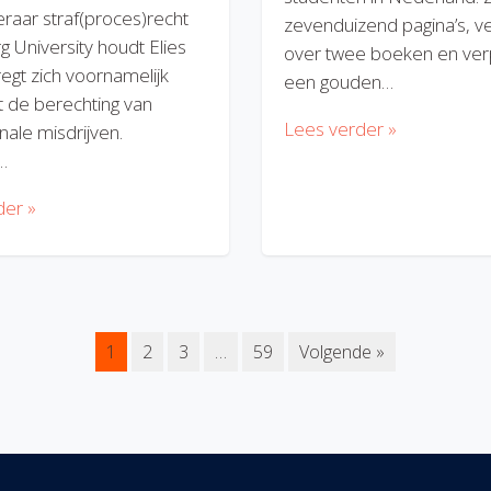
eraar straf(proces)recht
zevenduizend pagina’s, v
rg University houdt Elies
over twee boeken en verp
regt zich voornamelijk
een gouden…
 de berechting van
Lees verder »
nale misdrijven.
…
der »
1
2
3
…
59
Volgende »