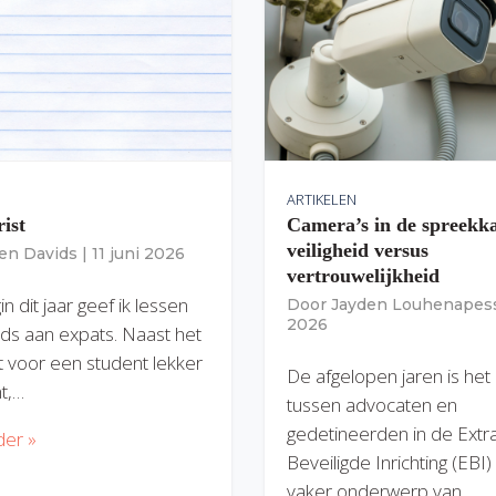
ARTIKELEN
rist
Camera’s in de spreekk
veiligheid versus
ien Davids
|
11 juni 2026
vertrouwelijkheid
n dit jaar geef ik lessen
Door
Jayden Louhenapes
2026
ds aan expats. Naast het
dit voor een student lekker
De afgelopen jaren is het
nt,…
tussen advocaten en
gedetineerden in de Extr
der »
Beveiligde Inrichting (EBI
vaker onderwerp van…