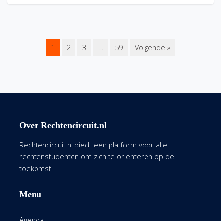
1
2
3
…
59
Volgende »
Over Rechtencircuit.nl
Rechtencircuit.nl biedt een platform voor alle
rechtenstudenten om zich te oriënteren op de
toekomst.
Menu
Agenda