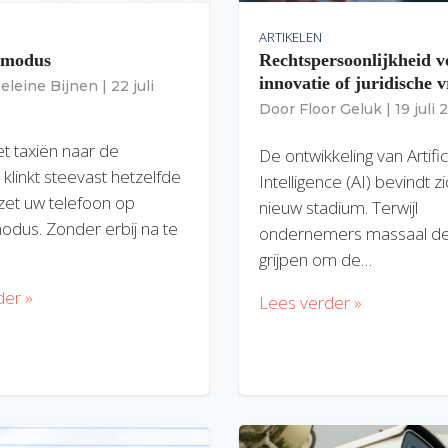
ARTIKELEN
gmodus
Rechtspersoonlijkheid v
innovatie of juridische v
eleine Bijnen
|
22 juli
Door
Floor Geluk
|
19 juli
et taxiën naar de
De ontwikkeling van Artific
 klinkt steevast hetzelfde
Intelligence (AI) bevindt z
zet uw telefoon op
nieuw stadium. Terwijl
modus. Zonder erbij na te
ondernemers massaal de
grijpen om de…
der »
Lees verder »