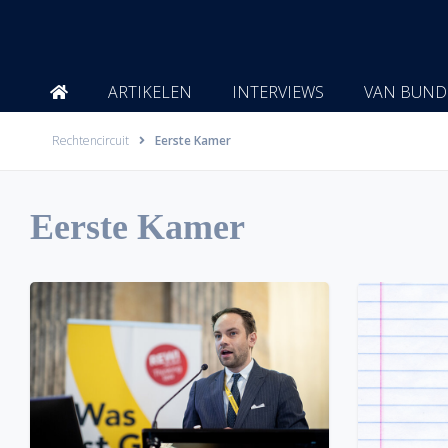
Ga
naar
de
inhoud
ARTIKELEN
INTERVIEWS
VAN BUND
Rechtencircuit
Eerste Kamer
Eerste Kamer