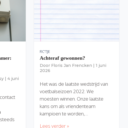
RC'TJE
amer:
Achteraf gewonnen?
Door
Floris Jan Frencken
|
1 juni
2026
sy
|
4 juni
Het was de laatste wedstrijd van
voetbalseizoen 2022. We
 contact
moesten winnen. Onze laatste
kans om als vriendenteam
a
kampioen te worden,…
) steeds
Lees verder »