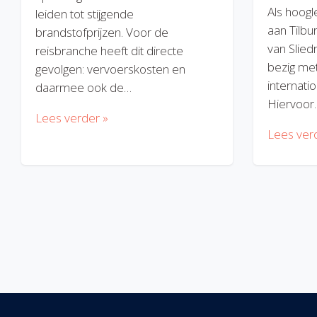
Als hoogl
leiden tot stijgende
aan Tilbu
brandstofprijzen. Voor de
van Slied
reisbranche heeft dit directe
bezig met
gevolgen: vervoerskosten en
internatio
daarmee ook de…
Hiervoor
Lees verder »
Lees ver