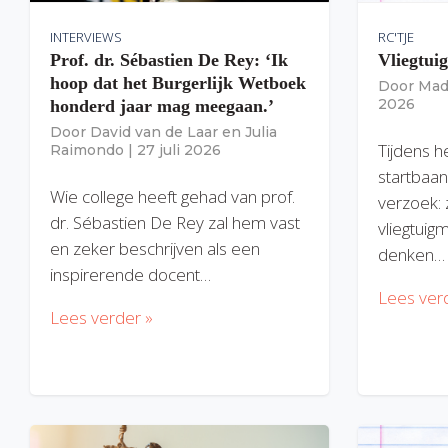
INTERVIEWS
RC'TJE
Prof. dr. Sébastien De Rey: ‘Ik
Vliegtui
hoop dat het Burgerlijk Wetboek
Door
Mad
2026
honderd jaar mag meegaan.’
Door
David van de Laar
en
Julia
Tijdens h
Raimondo
|
27 juli 2026
startbaan
Wie college heeft gehad van prof.
verzoek: 
dr. Sébastien De Rey zal hem vast
vliegtuig
en zeker beschrijven als een
denken…
inspirerende docent…
Lees ver
Lees verder »