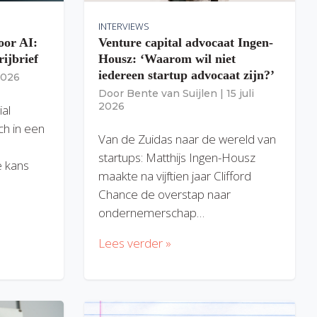
INTERVIEWS
oor AI:
Venture capital advocaat Ingen-
rijbrief
Housz: ‘Waarom wil niet
iedereen startup advocaat zijn?’
 2026
Door
Bente van Suijlen
|
15 juli
2026
ial
ich in een
Van de Zuidas naar de wereld van
startups: Matthijs Ingen-Housz
 kans
maakte na vijftien jaar Clifford
Chance de overstap naar
ondernemerschap…
Lees verder »