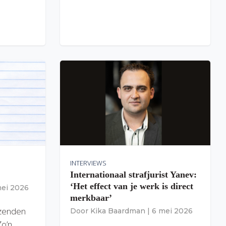
INTERVIEWS
Internationaal strafjurist Yanev:
‘Het effect van je werk is direct
mei 2026
merkbaar’
izenden
Door
Kika Baardman
|
6 mei 2026
Zo’n