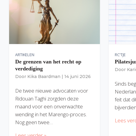
ARTIKELEN
RC'TJE
De grenzen van het recht op
Pilatesju
verdediging
Door
Kar
Door
Kika Baardman
|
14 juni 2026
Sinds begi
De twee nieuwe advocaten voor
Nederlan
Ridouan Taghi zorgden deze
feit dat 
maand voor een onverwachte
bijverdie
wending in het Marengo-proces.
Lees ver
Nog geen twee…
Lees verder »