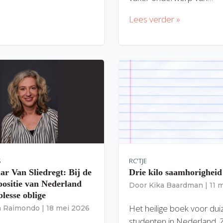
Lees verder »
S
RC'TJE
ar Van Sliedregt: Bij de
Drie kilo saamhorigheid
 positie van Nederland
Door
Kika Baardman
|
11 
lesse oblige
Het heilige boek voor du
ia Raimondo
|
18 mei 2026
studenten in Nederland. 