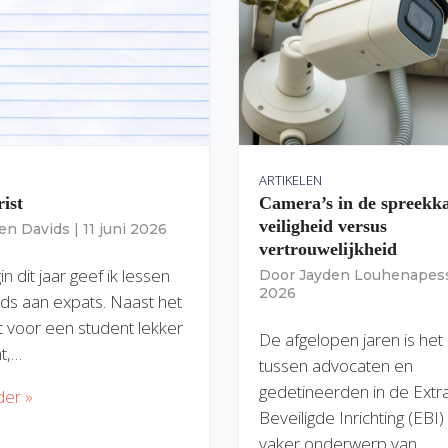
ARTIKELEN
rist
Camera’s in de spreekk
veiligheid versus
ien Davids
|
11 juni 2026
vertrouwelijkheid
n dit jaar geef ik lessen
Door
Jayden Louhenapes
2026
ds aan expats. Naast het
dit voor een student lekker
De afgelopen jaren is het
nt,…
tussen advocaten en
gedetineerden in de Extr
der »
Beveiligde Inrichting (EBI
vaker onderwerp van…