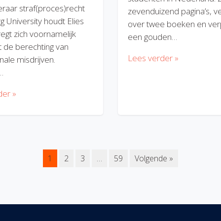
eraar straf(proces)recht
zevenduizend pagina’s, v
rg University houdt Elies
over twee boeken en verp
regt zich voornamelijk
een gouden…
 de berechting van
Lees verder »
nale misdrijven.
…
der »
1
2
3
…
59
Volgende »