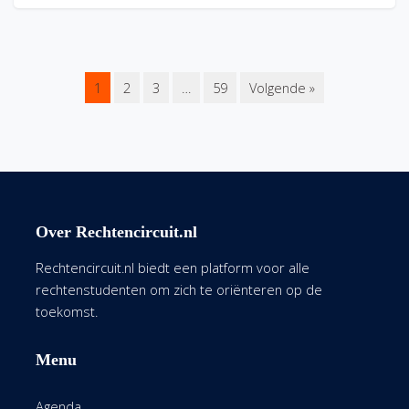
1
2
3
…
59
Volgende »
Over Rechtencircuit.nl
Rechtencircuit.nl biedt een platform voor alle
rechtenstudenten om zich te oriënteren op de
toekomst.
Menu
Agenda