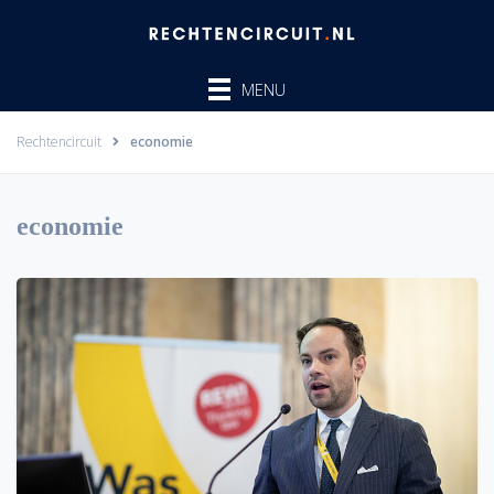
Ga
naar
de
MENU
inhoud
Rechtencircuit
economie
economie