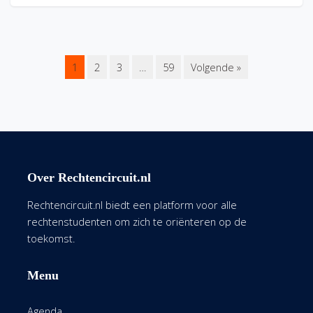
1
2
3
…
59
Volgende »
Over Rechtencircuit.nl
Rechtencircuit.nl biedt een platform voor alle
rechtenstudenten om zich te oriënteren op de
toekomst.
Menu
Agenda