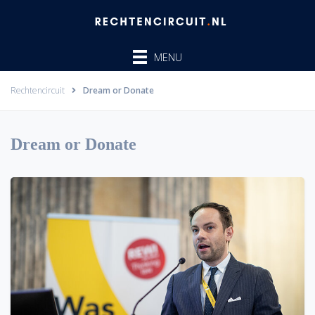
Ga
naar
de
MENU
inhoud
Rechtencircuit
Dream or Donate
Dream or Donate