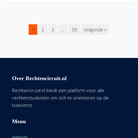
1
2
3
…
59
Volgende »
Over Rechtencircuit.nl
Rechtencircuit.nl biedt een platform voor alle
rechtenstudenten om zich te oriënteren op de
toekomst.
Menu
Agenda