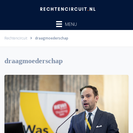
Ga
naar
de
MENU
inhoud
Rechtencircuit
draagmoederschap
draagmoederschap