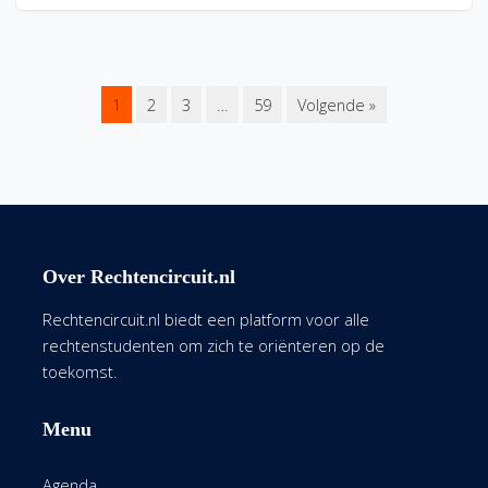
1
2
3
…
59
Volgende »
Over Rechtencircuit.nl
Rechtencircuit.nl biedt een platform voor alle
rechtenstudenten om zich te oriënteren op de
toekomst.
Menu
Agenda