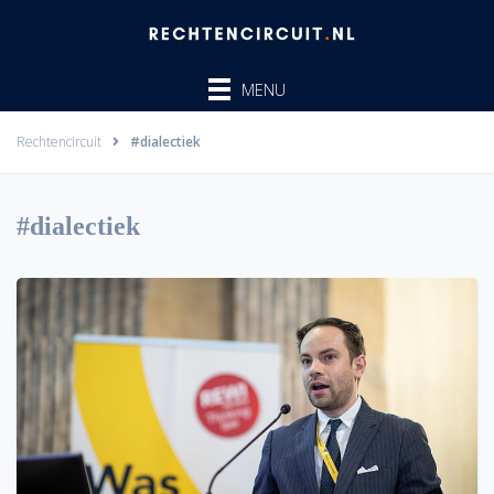
Ga
naar
de
MENU
inhoud
Rechtencircuit
#dialectiek
#dialectiek