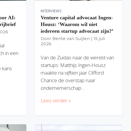
INTERVIEWS
oor AI:
Venture capital advocaat Ingen-
rijbrief
Housz: ‘Waarom wil niet
iedereen startup advocaat zijn?’
 2026
Door
Bente van Suijlen
|
15 juli
2026
ial
ich in een
Van de Zuidas naar de wereld van
startups: Matthijs Ingen-Housz
 kans
maakte na vijftien jaar Clifford
Chance de overstap naar
ondernemerschap…
Lees verder »