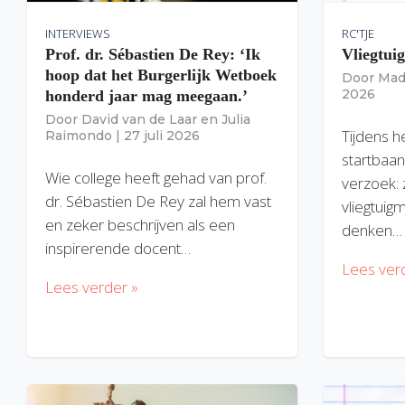
INTERVIEWS
RC'TJE
Prof. dr. Sébastien De Rey: ‘Ik
Vliegtui
hoop dat het Burgerlijk Wetboek
Door
Mad
2026
honderd jaar mag meegaan.’
Door
David van de Laar
en
Julia
Tijdens h
Raimondo
|
27 juli 2026
startbaan
Wie college heeft gehad van prof.
verzoek: 
dr. Sébastien De Rey zal hem vast
vliegtuig
en zeker beschrijven als een
denken…
inspirerende docent…
Lees ver
Lees verder »