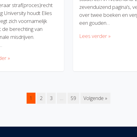
eraar straf(proces)recht
zevenduizend pagina’s, v
rg University houdt Elies
over twee boeken en verp
regt zich voornamelijk
een gouden…
 de berechting van
Lees verder »
nale misdrijven.
…
der »
1
2
3
…
59
Volgende »