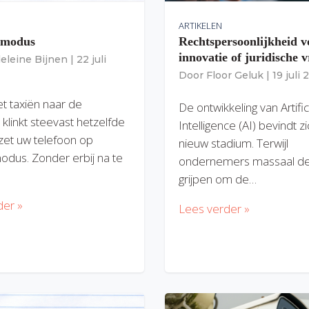
ARTIKELEN
gmodus
Rechtspersoonlijkheid v
innovatie of juridische v
eleine Bijnen
|
22 juli
Door
Floor Geluk
|
19 juli
et taxiën naar de
De ontwikkeling van Artific
 klinkt steevast hetzelfde
Intelligence (AI) bevindt z
zet uw telefoon op
nieuw stadium. Terwijl
modus. Zonder erbij na te
ondernemers massaal de
grijpen om de…
der »
Lees verder »