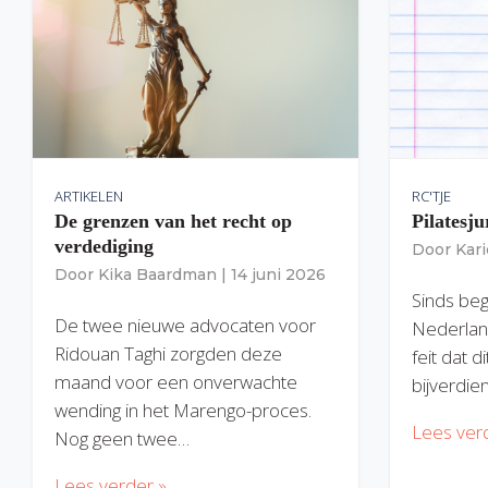
ARTIKELEN
RC'TJE
De grenzen van het recht op
Pilatesju
verdediging
Door
Kar
Door
Kika Baardman
|
14 juni 2026
Sinds begi
De twee nieuwe advocaten voor
Nederlan
Ridouan Taghi zorgden deze
feit dat 
maand voor een onverwachte
bijverdie
wending in het Marengo-proces.
Lees ver
Nog geen twee…
Lees verder »