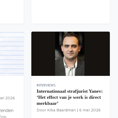
INTERVIEWS
Internationaal strafjurist Yanev:
‘Het effect van je werk is direct
mei 2026
merkbaar’
izenden
Door
Kika Baardman
|
6 mei 2026
Zo’n