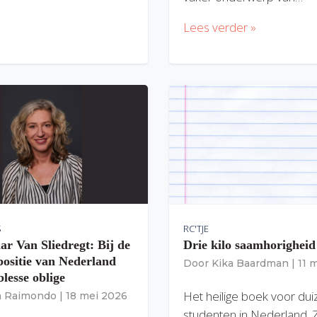
Lees verder »
S
RC'TJE
ar Van Sliedregt: Bij de
Drie kilo saamhorigheid
 positie van Nederland
Door
Kika Baardman
|
11 
lesse oblige
Het heilige boek voor du
ia Raimondo
|
18 mei 2026
studenten in Nederland. 