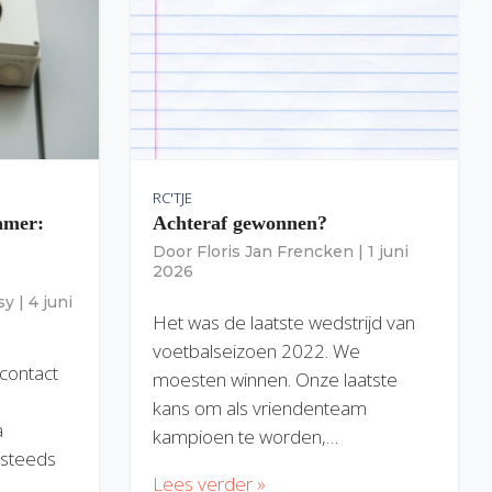
RC'TJE
amer:
Achteraf gewonnen?
Door
Floris Jan Frencken
|
1 juni
2026
sy
|
4 juni
Het was de laatste wedstrijd van
voetbalseizoen 2022. We
 contact
moesten winnen. Onze laatste
kans om als vriendenteam
a
kampioen te worden,…
) steeds
Lees verder »