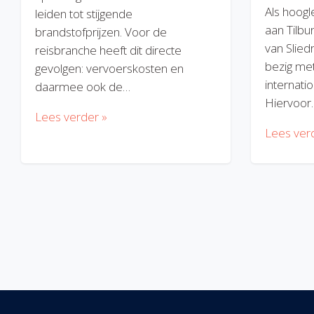
Als hoogl
leiden tot stijgende
aan Tilbu
brandstofprijzen. Voor de
van Slied
reisbranche heeft dit directe
bezig met
gevolgen: vervoerskosten en
internatio
daarmee ook de…
Hiervoor
Lees verder »
Lees ver