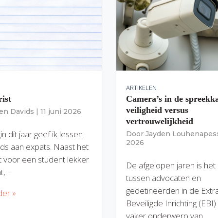
ARTIKELEN
rist
Camera’s in de spreekk
veiligheid versus
ien Davids
|
11 juni 2026
vertrouwelijkheid
n dit jaar geef ik lessen
Door
Jayden Louhenapes
2026
ds aan expats. Naast het
dit voor een student lekker
De afgelopen jaren is het
nt,…
tussen advocaten en
gedetineerden in de Extr
der »
Beveiligde Inrichting (EBI
vaker onderwerp van…