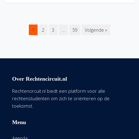
1
2
3
…
59
Volgende »
Over Rechtencircuit.nl
Rechtencircuit.nl biedt een platform voor alle
rechtenstudenten om zich te oriënteren op de
toekomst.
Menu
Agenda