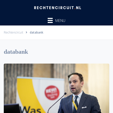
Ga
naar
de
MENU
inhoud
Rechtencircuit
databank
databank