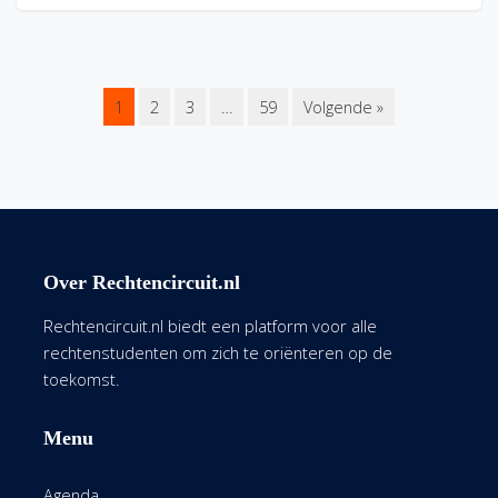
1
2
3
…
59
Volgende »
Over Rechtencircuit.nl
Rechtencircuit.nl biedt een platform voor alle
rechtenstudenten om zich te oriënteren op de
toekomst.
Menu
Agenda