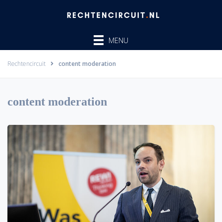
Ga
naar
de
MENU
inhoud
Rechtencircuit
content moderation
content moderation