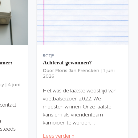
RC'TJE
amer:
Achteraf gewonnen?
Door
Floris Jan Frencken
|
1 juni
2026
sy
|
4 juni
Het was de laatste wedstrijd van
voetbalseizoen 2022. We
 contact
moesten winnen. Onze laatste
kans om als vriendenteam
a
kampioen te worden,…
) steeds
Lees verder »