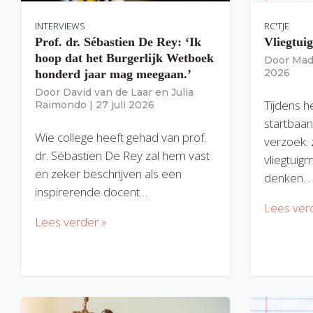
INTERVIEWS
RC'TJE
Prof. dr. Sébastien De Rey: ‘Ik
Vliegtui
hoop dat het Burgerlijk Wetboek
Door
Mad
2026
honderd jaar mag meegaan.’
Door
David van de Laar
en
Julia
Tijdens h
Raimondo
|
27 juli 2026
startbaan
Wie college heeft gehad van prof.
verzoek: 
dr. Sébastien De Rey zal hem vast
vliegtuig
en zeker beschrijven als een
denken…
inspirerende docent…
Lees ver
Lees verder »