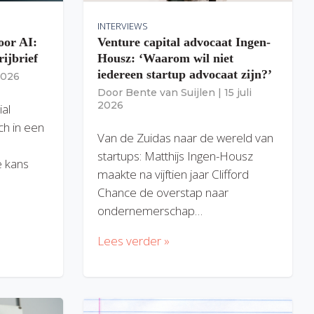
INTERVIEWS
oor AI:
Venture capital advocaat Ingen-
rijbrief
Housz: ‘Waarom wil niet
iedereen startup advocaat zijn?’
 2026
Door
Bente van Suijlen
|
15 juli
2026
ial
ich in een
Van de Zuidas naar de wereld van
startups: Matthijs Ingen-Housz
 kans
maakte na vijftien jaar Clifford
Chance de overstap naar
ondernemerschap…
Lees verder »