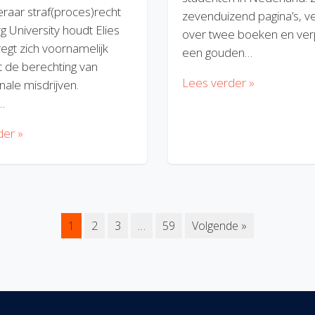
eraar straf(proces)recht
zevenduizend pagina’s, v
rg University houdt Elies
over twee boeken en verp
regt zich voornamelijk
een gouden…
 de berechting van
Lees verder »
nale misdrijven.
…
der »
1
2
3
…
59
Volgende »