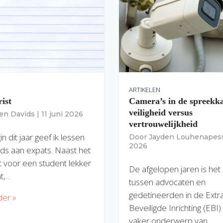
ARTIKELEN
rist
Camera’s in de spreekk
veiligheid versus
ien Davids
|
11 juni 2026
vertrouwelijkheid
n dit jaar geef ik lessen
Door
Jayden Louhenapes
2026
ds aan expats. Naast het
dit voor een student lekker
De afgelopen jaren is het
nt,…
tussen advocaten en
gedetineerden in de Extr
der »
Beveiligde Inrichting (EBI
vaker onderwerp van…