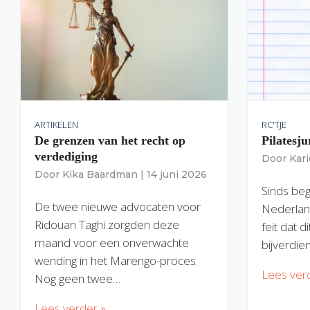
ARTIKELEN
RC'TJE
De grenzen van het recht op
Pilatesju
verdediging
Door
Kar
Door
Kika Baardman
|
14 juni 2026
Sinds begi
De twee nieuwe advocaten voor
Nederlan
Ridouan Taghi zorgden deze
feit dat 
maand voor een onverwachte
bijverdie
wending in het Marengo-proces.
Lees ver
Nog geen twee…
Lees verder »