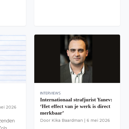
INTERVIEWS
Internationaal strafjurist Yanev:
‘Het effect van je werk is direct
mei 2026
merkbaar’
izenden
Door
Kika Baardman
|
6 mei 2026
Zo’n