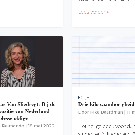
Lees verder »
S
RC'TJE
ar Van Sliedregt: Bij de
Drie kilo saamhorigheid
 positie van Nederland
Door
Kika Baardman
|
11 
lesse oblige
Het heilige boek voor du
ia Raimondo
|
18 mei 2026
studenten in Nederland. 