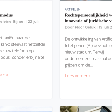
ARTIKELEN
gmodus
Rechtspersoonlijkheid v
innovatie of juridische v
eleine Bijnen
|
22 juli
Door
Floor Geluk
|
19 juli
et taxiën naar de
De ontwikkeling van Artific
 klinkt steevast hetzelfde
Intelligence (AI) bevindt z
zet uw telefoon op
nieuw stadium. Terwijl
modus. Zonder erbij na te
ondernemers massaal de
grijpen om de…
der »
Lees verder »