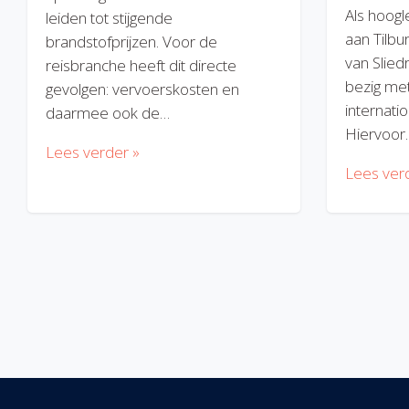
Als hoogl
leiden tot stijgende
aan Tilbu
brandstofprijzen. Voor de
van Slied
reisbranche heeft dit directe
bezig met
gevolgen: vervoerskosten en
internatio
daarmee ook de…
Hiervoor
Lees verder »
Lees ver