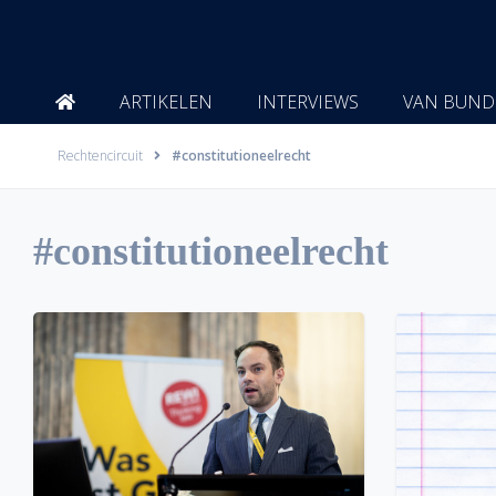
Ga
naar
de
inhoud
ARTIKELEN
INTERVIEWS
VAN BUND
Rechtencircuit
#constitutioneelrecht
#constitutioneelrecht