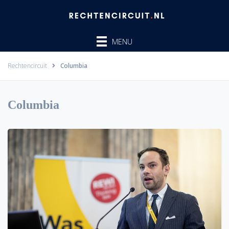
Ga
naar
de
MENU
inhoud
Rechtencircuit
Columbia
Columbia