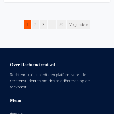
1
2
3
…
59
Volgende »
Over Rechtencircuit.nl
Rechtencircuit.nl biedt een platform voor alle
rechtenstudenten om zich te oriënteren op de
toekomst.
Menu
Agenda