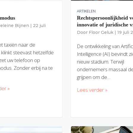
ARTIKELEN
gmodus
Rechtspersoonlijkheid v
innovatie of juridische v
eleine Bijnen
|
22 juli
Door
Floor Geluk
|
19 juli
et taxiën naar de
De ontwikkeling van Artific
 klinkt steevast hetzelfde
Intelligence (AI) bevindt z
zet uw telefoon op
nieuw stadium. Terwijl
modus. Zonder erbij na te
ondernemers massaal de
grijpen om de…
der »
Lees verder »