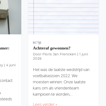
RC'TJE
amer:
Achteraf gewonnen?
Door
Floris Jan Frencken
|
1 juni
2026
sy
|
4 juni
Het was de laatste wedstrijd van
voetbalseizoen 2022. We
 contact
moesten winnen. Onze laatste
kans om als vriendenteam
a
kampioen te worden,…
) steeds
Lees verder »