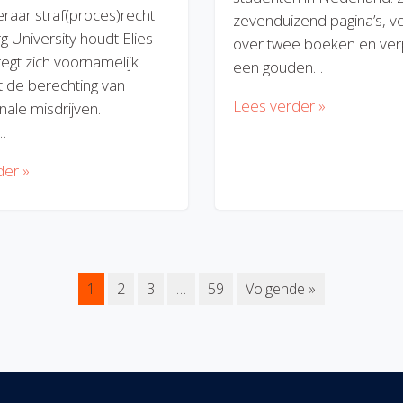
eraar straf(proces)recht
zevenduizend pagina’s, v
rg University houdt Elies
over twee boeken en verp
regt zich voornamelijk
een gouden…
 de berechting van
Lees verder »
nale misdrijven.
…
der »
1
2
3
…
59
Volgende »