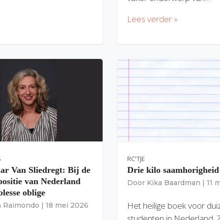
Lees verder »
S
RC'TJE
ar Van Sliedregt: Bij de
Drie kilo saamhorigheid
 positie van Nederland
Door
Kika Baardman
|
11 
lesse oblige
Het heilige boek voor du
ia Raimondo
|
18 mei 2026
studenten in Nederland. 