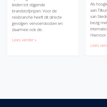
Als hoogl
leiden tot stijgende
aan Tilbu
brandstofprijzen. Voor de
van Slied
reisbranche heeft dit directe
bezig met
gevolgen: vervoerskosten en
internatio
daarmee ook de…
Hiervoor
Lees verder »
Lees ver