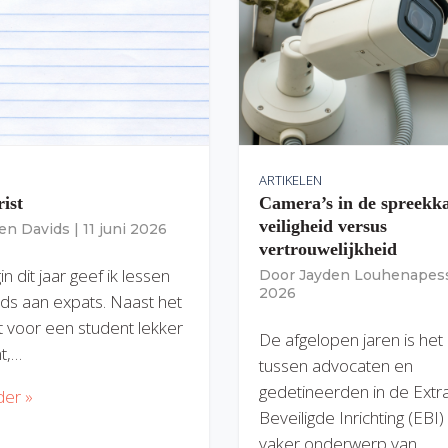
ARTIKELEN
rist
Camera’s in de spreekk
veiligheid versus
ien Davids
|
11 juni 2026
vertrouwelijkheid
n dit jaar geef ik lessen
Door
Jayden Louhenapes
2026
ds aan expats. Naast het
dit voor een student lekker
De afgelopen jaren is het
nt,…
tussen advocaten en
gedetineerden in de Extr
der »
Beveiligde Inrichting (EBI
vaker onderwerp van…