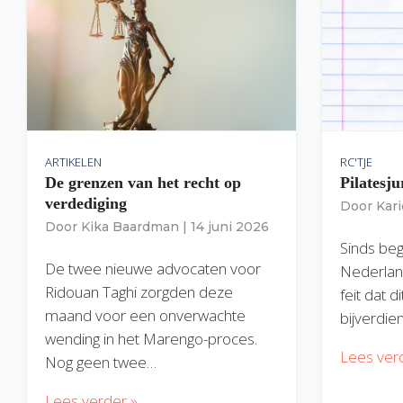
ARTIKELEN
RC'TJE
De grenzen van het recht op
Pilatesju
verdediging
Door
Kar
Door
Kika Baardman
|
14 juni 2026
Sinds begi
De twee nieuwe advocaten voor
Nederlan
Ridouan Taghi zorgden deze
feit dat 
maand voor een onverwachte
bijverdie
wending in het Marengo-proces.
Lees ver
Nog geen twee…
Lees verder »