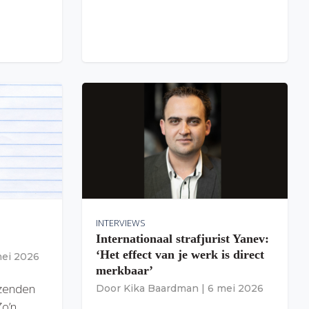
INTERVIEWS
Internationaal strafjurist Yanev:
‘Het effect van je werk is direct
mei 2026
merkbaar’
izenden
Door
Kika Baardman
|
6 mei 2026
Zo’n