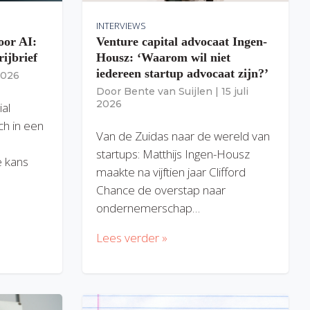
INTERVIEWS
oor AI:
Venture capital advocaat Ingen-
rijbrief
Housz: ‘Waarom wil niet
iedereen startup advocaat zijn?’
 2026
Door
Bente van Suijlen
|
15 juli
2026
ial
ich in een
Van de Zuidas naar de wereld van
startups: Matthijs Ingen-Housz
 kans
maakte na vijftien jaar Clifford
Chance de overstap naar
ondernemerschap…
Lees verder »