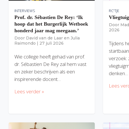
INTERVIEWS
RC'TJE
Prof. dr. Sébastien De Rey: ‘Ik
Vliegtui
hoop dat het Burgerlijk Wetboek
Door
Mad
2026
honderd jaar mag meegaan.’
Door
David van de Laar
en
Julia
Tijdens h
Raimondo
|
27 juli 2026
startbaan
Wie college heeft gehad van prof.
verzoek: 
dr. Sébastien De Rey zal hem vast
vliegtuig
en zeker beschrijven als een
denken…
inspirerende docent…
Lees ver
Lees verder »