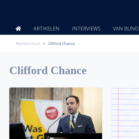
Ga
naar
de
inhoud
ARTIKELEN
INTERVIEWS
VAN BUND
Rechtencircuit
Clifford Chance
Clifford Chance