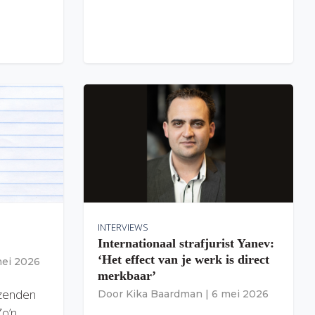
INTERVIEWS
Internationaal strafjurist Yanev:
‘Het effect van je werk is direct
mei 2026
merkbaar’
izenden
Door
Kika Baardman
|
6 mei 2026
Zo’n