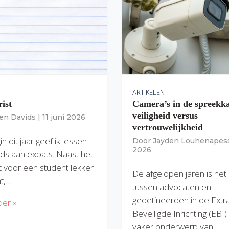
ARTIKELEN
rist
Camera’s in de spreekk
veiligheid versus
ien Davids
|
11 juni 2026
vertrouwelijkheid
n dit jaar geef ik lessen
Door
Jayden Louhenapes
2026
ds aan expats. Naast het
dit voor een student lekker
De afgelopen jaren is het
nt,…
tussen advocaten en
gedetineerden in de Extr
der »
Beveiligde Inrichting (EBI
vaker onderwerp van…