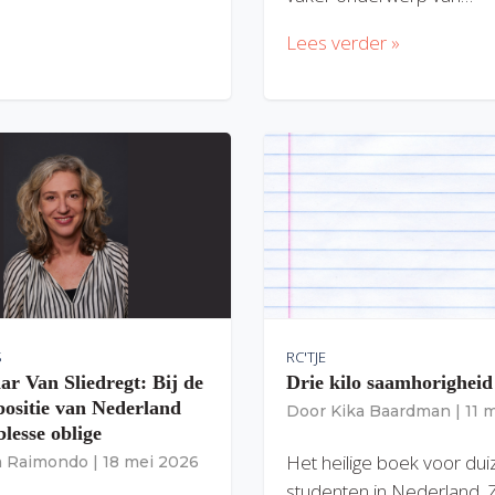
Lees verder »
S
RC'TJE
ar Van Sliedregt: Bij de
Drie kilo saamhorigheid
 positie van Nederland
Door
Kika Baardman
|
11 
lesse oblige
Het heilige boek voor du
ia Raimondo
|
18 mei 2026
studenten in Nederland. 