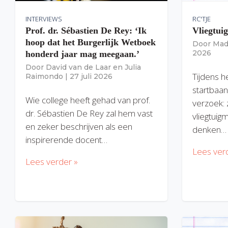
INTERVIEWS
RC'TJE
Prof. dr. Sébastien De Rey: ‘Ik
Vliegtui
hoop dat het Burgerlijk Wetboek
Door
Mad
2026
honderd jaar mag meegaan.’
Door
David van de Laar
en
Julia
Tijdens h
Raimondo
|
27 juli 2026
startbaan
Wie college heeft gehad van prof.
verzoek: 
dr. Sébastien De Rey zal hem vast
vliegtuig
en zeker beschrijven als een
denken…
inspirerende docent…
Lees ver
Lees verder »