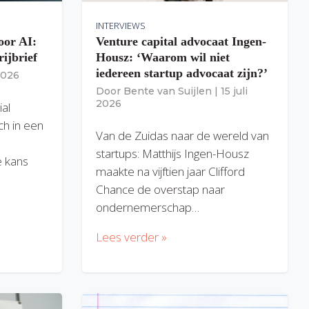
INTERVIEWS
oor AI:
Venture capital advocaat Ingen-
rijbrief
Housz: ‘Waarom wil niet
iedereen startup advocaat zijn?’
 2026
Door
Bente van Suijlen
|
15 juli
2026
ial
ich in een
Van de Zuidas naar de wereld van
startups: Matthijs Ingen-Housz
 kans
maakte na vijftien jaar Clifford
Chance de overstap naar
ondernemerschap…
Lees verder »