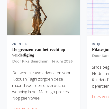
ARTIKELEN
RC'TJE
De grenzen van het recht op
Pilatesju
verdediging
Door
Kar
Door
Kika Baardman
|
14 juni 2026
Sinds begi
De twee nieuwe advocaten voor
Nederlan
Ridouan Taghi zorgden deze
feit dat 
maand voor een onverwachte
bijverdie
wending in het Marengo-proces.
Lees ver
Nog geen twee…
Lees verder »