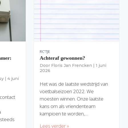
RC'TJE
amer:
Achteraf gewonnen?
Door
Floris Jan Frencken
|
1 juni
2026
sy
|
4 juni
Het was de laatste wedstrijd van
voetbalseizoen 2022. We
 contact
moesten winnen. Onze laatste
kans om als vriendenteam
a
kampioen te worden,…
) steeds
Lees verder »