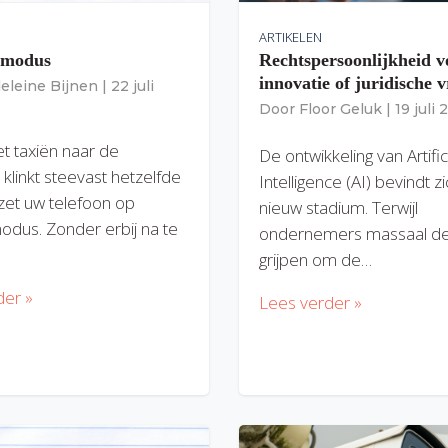
ARTIKELEN
gmodus
Rechtspersoonlijkheid v
innovatie of juridische v
eleine Bijnen
|
22 juli
Door
Floor Geluk
|
19 juli
et taxiën naar de
De ontwikkeling van Artific
 klinkt steevast hetzelfde
Intelligence (AI) bevindt z
zet uw telefoon op
nieuw stadium. Terwijl
modus. Zonder erbij na te
ondernemers massaal de
grijpen om de…
der »
Lees verder »