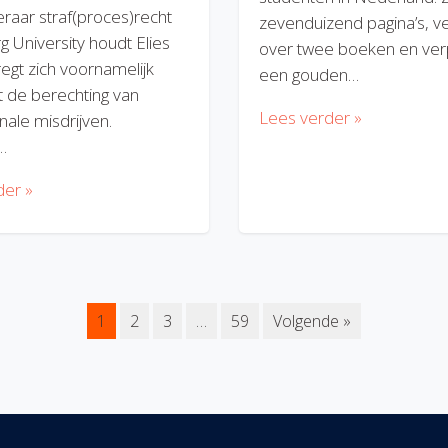
eraar straf(proces)recht
zevenduizend pagina’s, v
rg University houdt Elies
over twee boeken en verp
regt zich voornamelijk
een gouden…
 de berechting van
Lees verder »
nale misdrijven.
…
der »
1
2
3
…
59
Volgende »