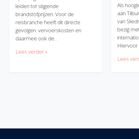
Als hoogl
leiden tot stijgende
aan Tilbu
brandstofprijzen. Voor de
van Slied
reisbranche heeft dit directe
bezig met
gevolgen: vervoerskosten en
internatio
daarmee ook de…
Hiervoor
Lees verder »
Lees ver