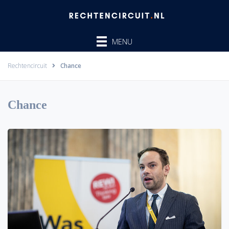
Ga
naar
de
MENU
inhoud
Rechtencircuit
Chance
Chance