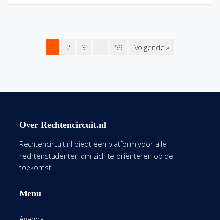
1
2
3
…
59
Volgende »
Over Rechtencircuit.nl
Rechtencircuit.nl biedt een platform voor alle
rechtenstudenten om zich te oriënteren op de
toekomst.
Menu
Agenda