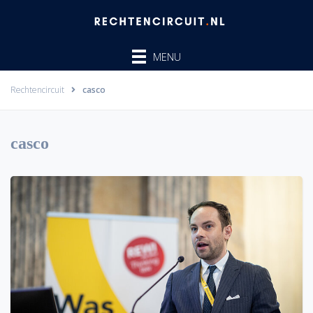
Ga
naar
de
MENU
inhoud
Rechtencircuit
casco
casco