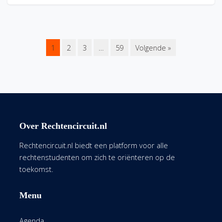
1
2
3
…
59
Volgende »
Over Rechtencircuit.nl
Rechtencircuit.nl biedt een platform voor alle
rechtenstudenten om zich te oriënteren op de
toekomst.
Menu
Agenda