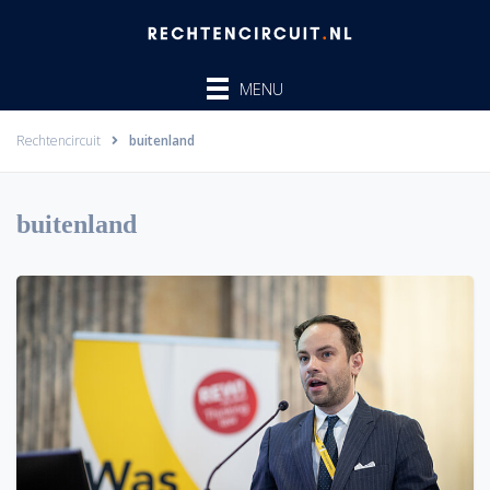
Ga
naar
de
MENU
inhoud
Rechtencircuit
buitenland
buitenland