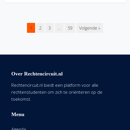
1
2
3
…
59
Volgende »
Over Rechtencircuit.nl
Rechtencircuit.nl biedt een platform voor alle
rechtenstudenten om zich te oriënteren op de
toekomst.
Menu
Agenda