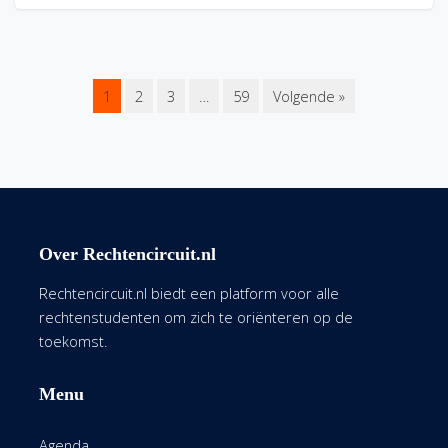
1
2
3
…
59
Volgende »
Over Rechtencircuit.nl
Rechtencircuit.nl biedt een platform voor alle
rechtenstudenten om zich te oriënteren op de
toekomst.
Menu
Agenda