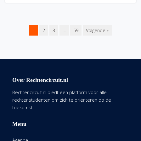
1
2
3
…
59
Volgende »
Over Rechtencircuit.nl
Rechtencircuit.nl biedt een platform voor alle
rechtenstudenten om zich te oriënteren op de
toekomst.
Menu
Agenda