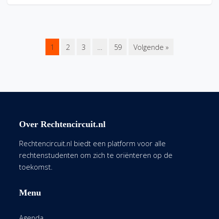
1
2
3
…
59
Volgende »
Over Rechtencircuit.nl
Rechtencircuit.nl biedt een platform voor alle
rechtenstudenten om zich te oriënteren op de
toekomst.
Menu
Agenda