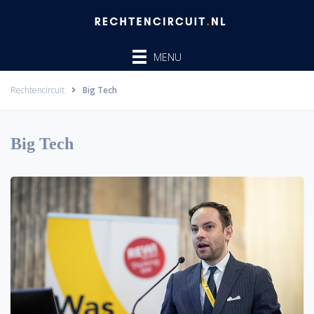
Ga
naar
de
MENU
inhoud
Rechtencircuit
Big Tech
Big Tech