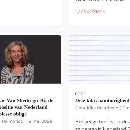
Lees verder »
S
RC'TJE
ar Van Sliedregt: Bij de
Drie kilo saamhorigheid
 positie van Nederland
Door
Kika Baardman
|
11 
lesse oblige
Het heilige boek voor du
ia Raimondo
|
18 mei 2026
studenten in Nederland. 