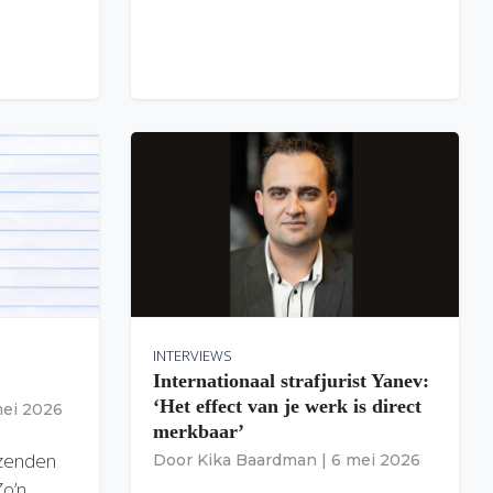
INTERVIEWS
Internationaal strafjurist Yanev:
‘Het effect van je werk is direct
mei 2026
merkbaar’
izenden
Door
Kika Baardman
|
6 mei 2026
Zo’n