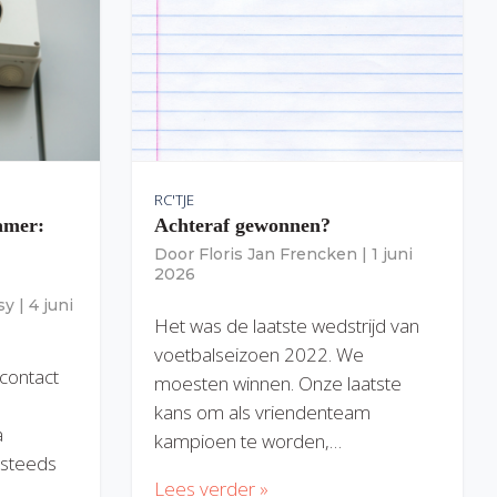
RC'TJE
amer:
Achteraf gewonnen?
Door
Floris Jan Frencken
|
1 juni
2026
sy
|
4 juni
Het was de laatste wedstrijd van
voetbalseizoen 2022. We
 contact
moesten winnen. Onze laatste
kans om als vriendenteam
a
kampioen te worden,…
) steeds
Lees verder »