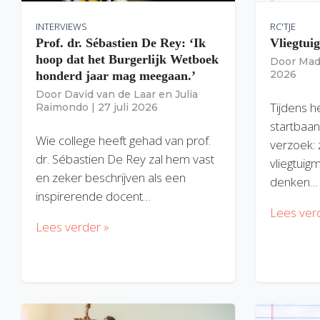
INTERVIEWS
RC'TJE
Prof. dr. Sébastien De Rey: ‘Ik
Vliegtui
hoop dat het Burgerlijk Wetboek
Door
Mad
2026
honderd jaar mag meegaan.’
Door
David van de Laar
en
Julia
Tijdens h
Raimondo
|
27 juli 2026
startbaan
Wie college heeft gehad van prof.
verzoek: 
dr. Sébastien De Rey zal hem vast
vliegtuig
en zeker beschrijven als een
denken…
inspirerende docent…
Lees ver
Lees verder »