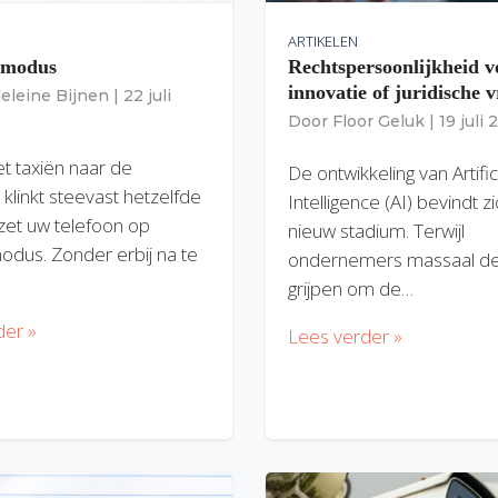
ARTIKELEN
gmodus
Rechtspersoonlijkheid v
innovatie of juridische v
eleine Bijnen
|
22 juli
Door
Floor Geluk
|
19 juli
et taxiën naar de
De ontwikkeling van Artific
 klinkt steevast hetzelfde
Intelligence (AI) bevindt z
zet uw telefoon op
nieuw stadium. Terwijl
modus. Zonder erbij na te
ondernemers massaal de
grijpen om de…
der »
Lees verder »