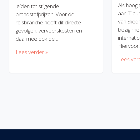
Als hoogl
leiden tot stijgende
aan Tilbu
brandstofprijzen. Voor de
van Slied
reisbranche heeft dit directe
bezig met
gevolgen: vervoerskosten en
internatio
daarmee ook de…
Hiervoor
Lees verder »
Lees ver