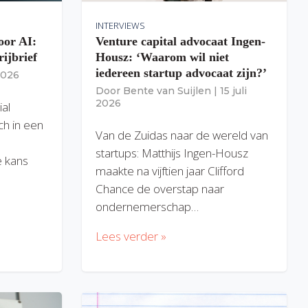
INTERVIEWS
oor AI:
Venture capital advocaat Ingen-
rijbrief
Housz: ‘Waarom wil niet
iedereen startup advocaat zijn?’
 2026
Door
Bente van Suijlen
|
15 juli
2026
ial
ich in een
Van de Zuidas naar de wereld van
startups: Matthijs Ingen-Housz
 kans
maakte na vijftien jaar Clifford
Chance de overstap naar
ondernemerschap…
Lees verder »