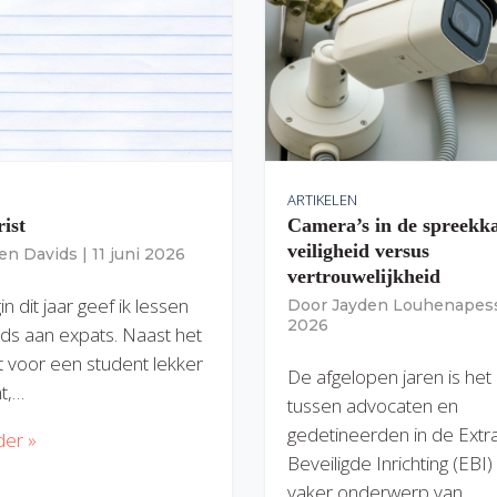
ARTIKELEN
rist
Camera’s in de spreekk
veiligheid versus
ien Davids
|
11 juni 2026
vertrouwelijkheid
n dit jaar geef ik lessen
Door
Jayden Louhenapes
2026
ds aan expats. Naast het
dit voor een student lekker
De afgelopen jaren is het
nt,…
tussen advocaten en
gedetineerden in de Extr
der »
Beveiligde Inrichting (EBI
vaker onderwerp van…