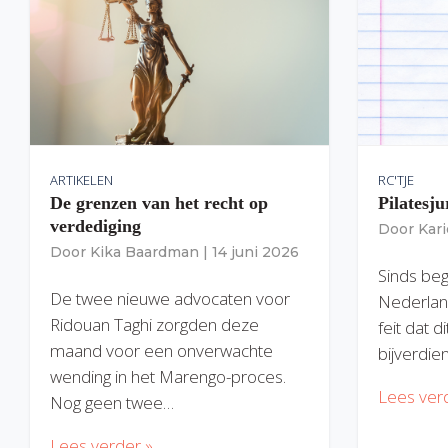
ARTIKELEN
RC'TJE
De grenzen van het recht op
Pilatesju
verdediging
Door
Kar
Door
Kika Baardman
|
14 juni 2026
Sinds begi
De twee nieuwe advocaten voor
Nederlan
Ridouan Taghi zorgden deze
feit dat 
maand voor een onverwachte
bijverdie
wending in het Marengo-proces.
Lees ver
Nog geen twee…
Lees verder »