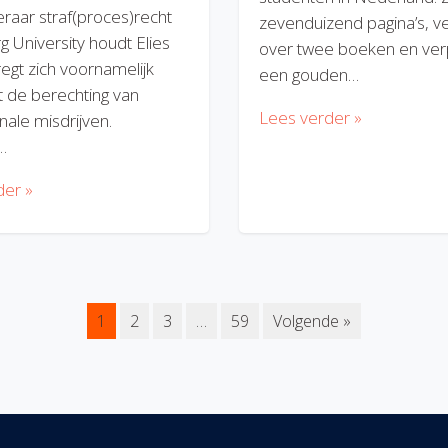
eraar straf(proces)recht
zevenduizend pagina’s, v
rg University houdt Elies
over twee boeken en verp
regt zich voornamelijk
een gouden…
 de berechting van
Lees verder »
nale misdrijven.
…
der »
1
2
3
…
59
Volgende »