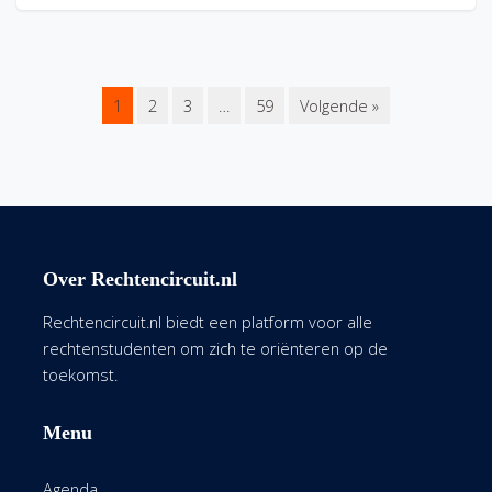
1
2
3
…
59
Volgende »
Over Rechtencircuit.nl
Rechtencircuit.nl biedt een platform voor alle
rechtenstudenten om zich te oriënteren op de
toekomst.
Menu
Agenda