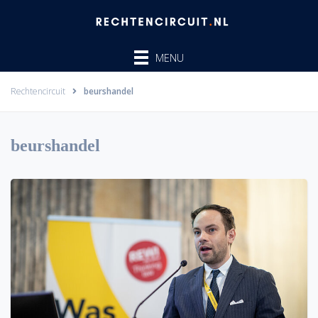
Ga
naar
de
MENU
inhoud
Rechtencircuit
beurshandel
beurshandel