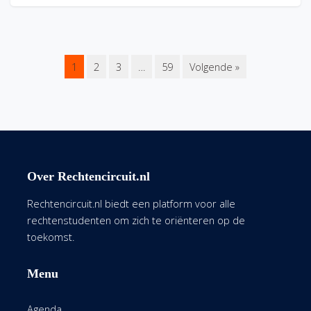
1
2
3
…
59
Volgende »
Over Rechtencircuit.nl
Rechtencircuit.nl biedt een platform voor alle
rechtenstudenten om zich te oriënteren op de
toekomst.
Menu
Agenda