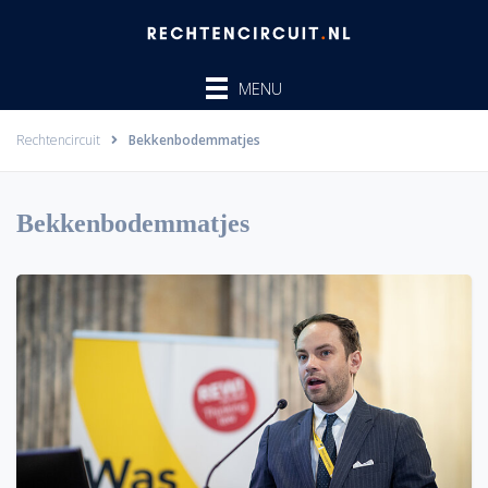
Ga
naar
de
MENU
inhoud
Rechtencircuit
Bekkenbodemmatjes
Bekkenbodemmatjes