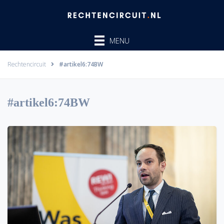
Ga
naar
de
MENU
inhoud
Rechtencircuit
#artikel6:74BW
#artikel6:74BW