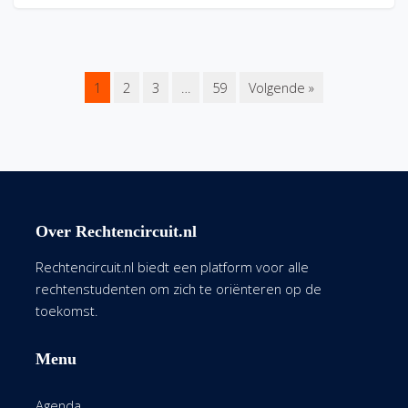
1
2
3
…
59
Volgende »
Over Rechtencircuit.nl
Rechtencircuit.nl biedt een platform voor alle
rechtenstudenten om zich te oriënteren op de
toekomst.
Menu
Agenda