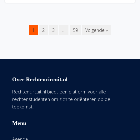
1
2
3
…
59
Volgende »
Over Rechtencircuit.nl
Rechtencircuit.nl biedt een platform voor alle
rechtenstudenten om zich te oriënteren op de
toekomst.
Menu
Agenda