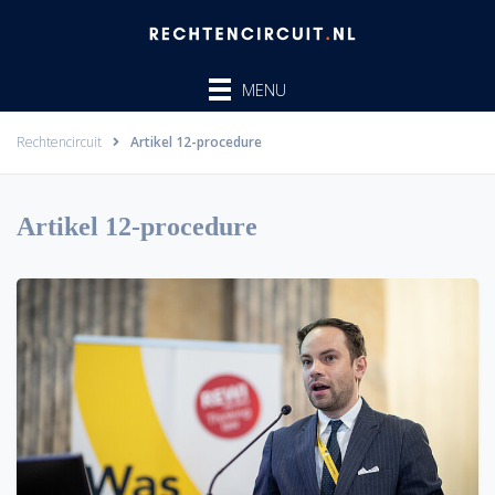
Ga
naar
de
MENU
inhoud
Rechtencircuit
Artikel 12-procedure
Artikel 12-procedure