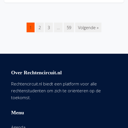
1
2
3
…
59
Volgende »
Over Rechtencircuit.nl
Rechtencircuit.nl biedt een platform voor alle
rechtenstudenten om zich te oriënteren op de
toekomst.
Menu
Agenda