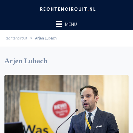
Ga
naar
de
MENU
inhoud
Rechtencircuit
Arjen Lubach
Arjen Lubach