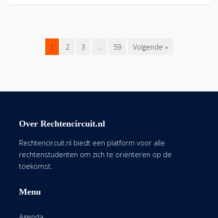
1
2
3
…
59
Volgende »
Over Rechtencircuit.nl
Rechtencircuit.nl biedt een platform voor alle
rechtenstudenten om zich te oriënteren op de
toekomst.
Menu
Agenda