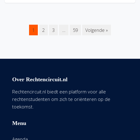
1
2
3
…
59
Volgende »
Over Rechtencircuit.nl
Rechtencircuit.nl biedt een platform voor alle
rechtenstudenten om zich te oriënteren op de
toekomst.
Menu
Agenda