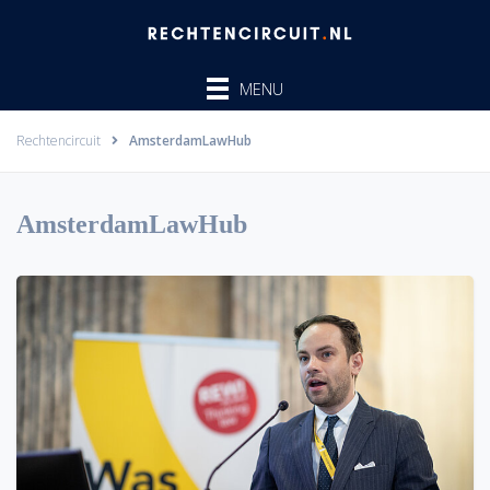
Ga
naar
de
MENU
inhoud
Rechtencircuit
AmsterdamLawHub
AmsterdamLawHub