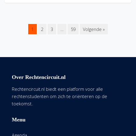
1
2
3
…
59
Volgende »
Over Rechtencircuit.nl
Rechtencircuit.nl biedt een platform voor alle
rechtenstudenten om zich te oriënteren op de
toekomst.
Menu
Agenda