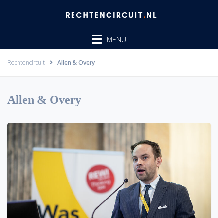
Ga
naar
de
MENU
inhoud
Rechtencircuit
Allen & Overy
Allen & Overy