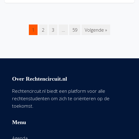
1
2
3
…
59
Volgende »
Over Rechtencircuit.nl
Rechtencircuit.nl biedt een platform voor alle
rechtenstudenten om zich te oriënteren op de
toekomst.
Menu
Agenda