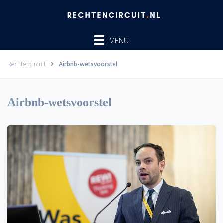
Ga
naar
de
MENU
inhoud
Rechtencircuit
Airbnb-wetsvoorstel
Airbnb-wetsvoorstel