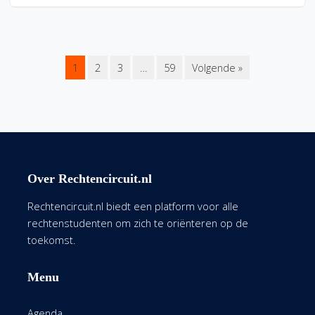
1
2
3
…
59
Volgende »
Over Rechtencircuit.nl
Rechtencircuit.nl biedt een platform voor alle
rechtenstudenten om zich te oriënteren op de
toekomst.
Menu
Agenda