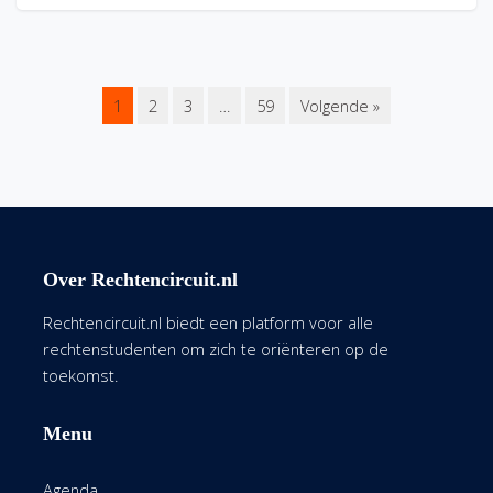
1
2
3
…
59
Volgende »
Over Rechtencircuit.nl
Rechtencircuit.nl biedt een platform voor alle
rechtenstudenten om zich te oriënteren op de
toekomst.
Menu
Agenda