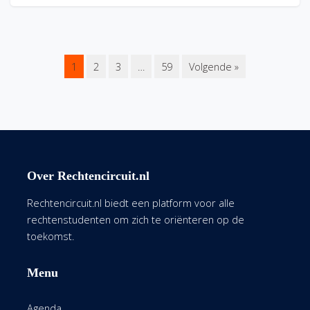
1
2
3
…
59
Volgende »
Over Rechtencircuit.nl
Rechtencircuit.nl biedt een platform voor alle
rechtenstudenten om zich te oriënteren op de
toekomst.
Menu
Agenda