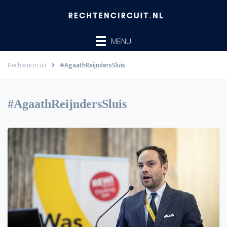
Ga
naar
de
MENU
inhoud
Rechtencircuit
#AgaathReijndersSluis
#AgaathReijndersSluis