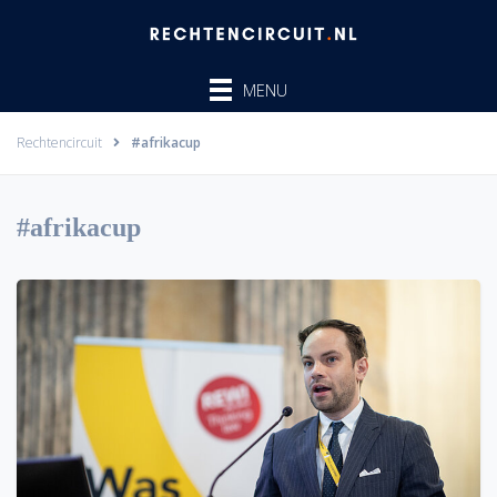
Ga
naar
de
MENU
inhoud
Rechtencircuit
#afrikacup
#afrikacup