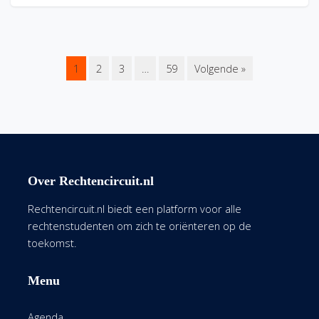
1
2
3
…
59
Volgende »
Over Rechtencircuit.nl
Rechtencircuit.nl biedt een platform voor alle
rechtenstudenten om zich te oriënteren op de
toekomst.
Menu
Agenda