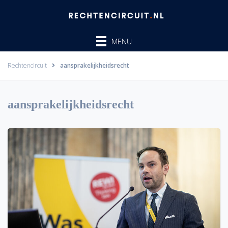
Ga
naar
de
MENU
inhoud
Rechtencircuit
aansprakelijkheidsrecht
aansprakelijkheidsrecht