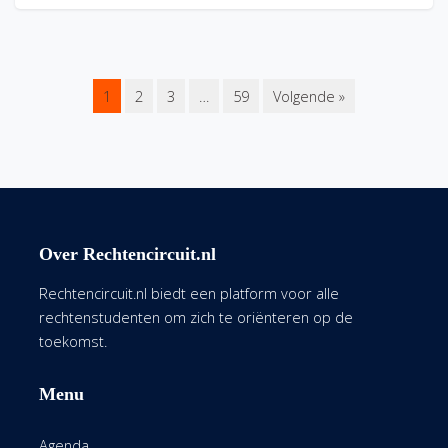
1
2
3
…
59
Volgende »
Over Rechtencircuit.nl
Rechtencircuit.nl biedt een platform voor alle
rechtenstudenten om zich te oriënteren op de
toekomst.
Menu
Agenda