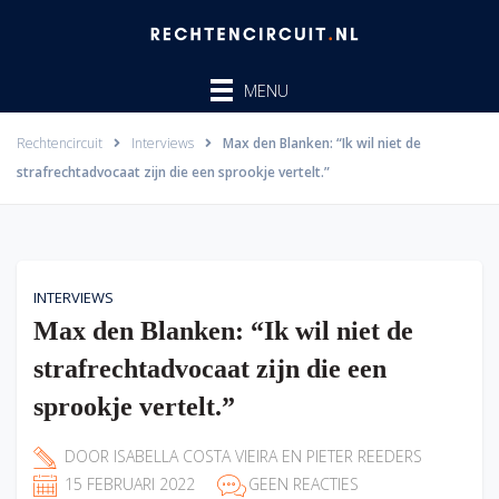
Ga
naar
de
MENU
inhoud
Rechtencircuit
Interviews
Max den Blanken: “Ik wil niet de
strafrechtadvocaat zijn die een sprookje vertelt.”
INTERVIEWS
Max den Blanken: “Ik wil niet de
strafrechtadvocaat zijn die een
sprookje vertelt.”
DOOR
ISABELLA COSTA VIEIRA
EN
PIETER REEDERS
15 FEBRUARI 2022
GEEN REACTIES