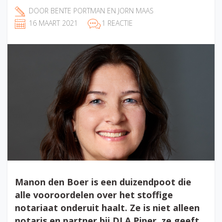
DOOR
BENTE PORTMAN
EN
JORN MAAS
16 MAART 2021
1 REACTIE
Manon den Boer is een duizendpoot die
alle vooroordelen over het stoffige
notariaat onderuit haalt. Ze is niet alleen
notaris en partner bij DLA Piper, ze geeft