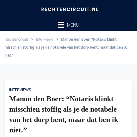
Ga
naar
de
MENU
inhoud
Rechtencircuit
Interviews
Manon den Boer: “Notaris klinkt
misschien stoffig als je de notabele van het dorp bent, maar dat ben ik
niet.’’
INTERVIEWS
Manon den Boer: “Notaris klinkt
misschien stoffig als je de notabele
van het dorp bent, maar dat ben ik
niet.’’