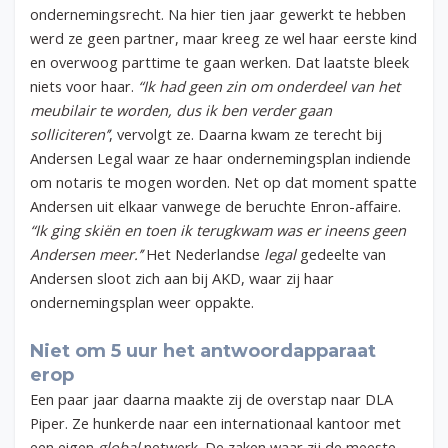
ondernemingsrecht. Na hier tien jaar gewerkt te hebben
werd ze geen partner, maar kreeg ze wel haar eerste kind
en overwoog parttime te gaan werken. Dat laatste bleek
niets voor haar.
“Ik had geen zin om onderdeel van het
meubilair te worden, dus ik ben verder gaan
solliciteren’’
, vervolgt ze. Daarna kwam ze terecht bij
Andersen Legal waar ze haar ondernemingsplan indiende
om notaris te mogen worden. Net op dat moment spatte
Andersen uit elkaar vanwege de beruchte Enron-affaire.
“Ik ging skiën en toen ik terugkwam was er ineens geen
Andersen meer.’’
Het Nederlandse
legal
gedeelte van
Andersen sloot zich aan bij AKD, waar zij haar
ondernemingsplan weer oppakte.
Niet om 5 uur het antwoordapparaat
erop
Een paar jaar daarna maakte zij de overstap naar DLA
Piper. Ze hunkerde naar een internationaal kantoor met
een eigen
global
netwerk. De zaken waar zij de meeste