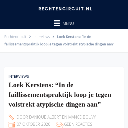
Ga
naar
de
MENU
inhoud
Rechtencircuit
Interviews
Loek Kerstens: “In de
faillissementspraktijk loop je tegen volstrekt atypische dingen aan”
INTERVIEWS
Loek Kerstens: “In de
faillissementspraktijk loop je tegen
volstrekt atypische dingen aan”
DOOR
DANIQUE ALBERT
EN
MANCE BOUVY
07 OKTOBER 2020
GEEN REACTIES