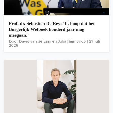
Prof. dr. Sébastien De Rey: ‘Ik hoop dat het
Burgerlijk Wetboek honderd jaar mag
meegaan.’
Door
David van de Laar
en
Julia Raimondo
|
27 juli
2026