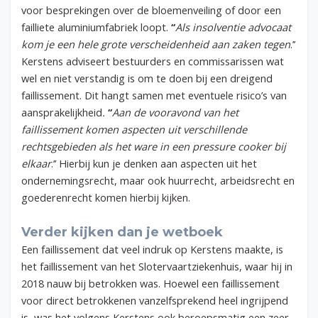
voor besprekingen over de bloemenveiling of door een
failliete aluminiumfabriek loopt.
‘‘
Als insolventie advocaat
kom je een hele grote verscheidenheid aan zaken tegen
.’’
Kerstens adviseert bestuurders en commissarissen wat
wel en niet verstandig is om te doen bij een dreigend
faillissement. Dit hangt samen met eventuele risico’s van
aansprakelijkheid
.
‘‘
Aan de vooravond van het
faillissement komen aspecten uit verschillende
rechtsgebieden als het ware in een pressure cooker bij
elkaar
.’’ Hierbij kun je denken aan aspecten uit het
ondernemingsrecht, maar ook huurrecht, arbeidsrecht en
goederenrecht komen hierbij kijken.
Verder kijken dan je wetboek
Een faillissement dat veel indruk op Kerstens maakte, is
het faillissement van het Slotervaartziekenhuis, waar hij in
2018 nauw bij betrokken was. Hoewel een faillissement
voor direct betrokkenen vanzelfsprekend heel ingrijpend
is, was het volgens Kerstens ook beroepsmatig een zeer