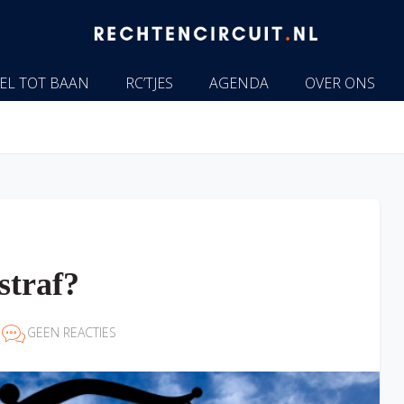
EL TOT BAAN
RC’TJES
AGENDA
OVER ONS
straf?
GEEN REACTIES