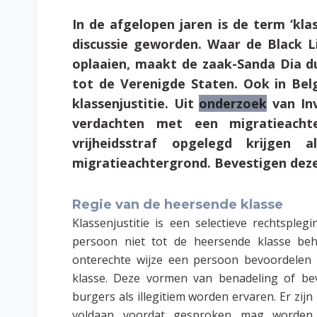
In de afgelopen jaren is de term ‘kla
discussie geworden. Waar de Black L
oplaaien, maakt de zaak-Sanda Dia dui
tot de Verenigde Staten. Ook in Belg
klassenjustitie. Uit
onderzoek
van Inv
verdachten met een migratieacht
vrijheidsstraf opgelegd krijgen 
migratieachtergrond. Bevestigen deze 
Regie van de heersende klasse
Klassenjustitie is een selectieve rechtsple
persoon niet tot de heersende klasse beh
onterechte wijze een persoon bevoordelen
klasse
.
Deze vormen
van benadeling of bev
burgers als illegitiem worden ervaren. Er z
voldaan voordat gesproken mag worden va