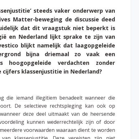
ssenjustitie’ steeds vaker onderwerp van
ives Matter-beweging de discussie deed
delijk dat dit vraagstuk niet beperkt is
ië en Nederland lijkt sprake te zijn van
estico blijkt namelijk dat laagopgeleide
ergrond bijna driemaal zo vaak een
als hoogopgeleide verdachten zonder
cijfers klassenjustitie in Nederland?
ging die iemand illegitiem benadeelt wanneer die
oort. De selectieve rechtspleging kan ook op
 wanneer deze deel uitmaakt van de heersende
oordeling kunnen wederrechtelijk zijn of door
ijn meerdere voorwaarden waaraan dient te worden
n klassenjustitie. Deze vereisten zijn niet