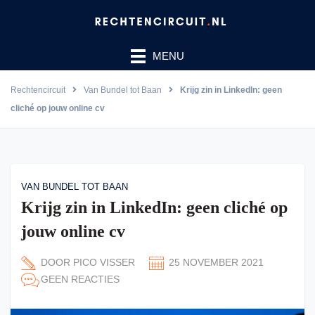
Ga
naar
de
MENU
inhoud
Rechtencircuit
Van Bundel tot Baan
Krijg zin in LinkedIn: geen
cliché op jouw online cv
VAN BUNDEL TOT BAAN
Krijg zin in LinkedIn: geen cliché op
jouw online cv
DOOR
PICO VISSER
25 NOVEMBER 2021
GEEN REACTIES