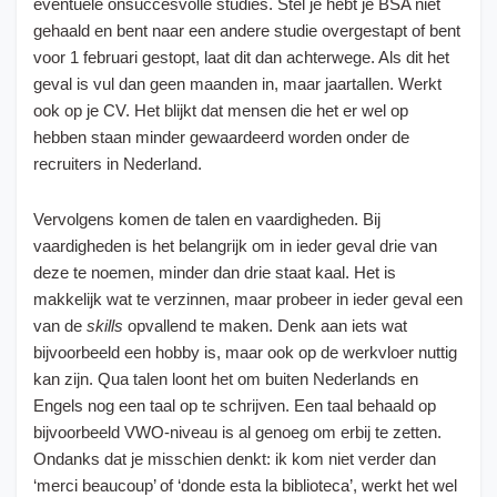
eventuele onsuccesvolle studies. Stel je hebt je BSA niet
gehaald en bent naar een andere studie overgestapt of bent
voor 1 februari gestopt, laat dit dan achterwege. Als dit het
geval is vul dan geen maanden in, maar jaartallen. Werkt
ook op je CV. Het blijkt dat mensen die het er wel op
hebben staan minder gewaardeerd worden onder de
recruiters in Nederland.
Vervolgens komen de talen en vaardigheden. Bij
vaardigheden is het belangrijk om in ieder geval drie van
deze te noemen, minder dan drie staat kaal. Het is
makkelijk wat te verzinnen, maar probeer in ieder geval een
van de
skills
opvallend te maken. Denk aan iets wat
bijvoorbeeld een hobby is, maar ook op de werkvloer nuttig
kan zijn. Qua talen loont het om buiten Nederlands en
Engels nog een taal op te schrijven. Een taal behaald op
bijvoorbeeld VWO-niveau is al genoeg om erbij te zetten.
Ondanks dat je misschien denkt: ik kom niet verder dan
‘merci beaucoup’ of ‘donde esta la biblioteca’, werkt het wel