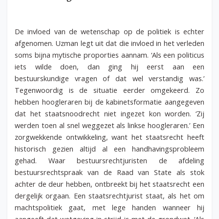
De invloed van de wetenschap op de politiek is echter
afgenomen. Uzman legt uit dat die invloed in het verleden
soms bijna mytische proporties aannam. ‘Als een politicus
iets wilde doen, dan ging hij eerst aan een
bestuurskundige vragen of dat wel verstandig was.’
Tegenwoordig is de situatie eerder omgekeerd. Zo
hebben hoogleraren bij de kabinetsformatie aangegeven
dat het staatsnoodrecht niet ingezet kon worden. ‘Zij
werden toen al snel weggezet als linkse hoogleraren.’ Een
zorgwekkende ontwikkeling, want het staatsrecht heeft
historisch gezien altijd al een handhavingsprobleem
gehad. Waar bestuursrechtjuristen de afdeling
bestuursrechtspraak van de Raad van State als stok
achter de deur hebben, ontbreekt bij het staatsrecht een
dergelijk orgaan. Een staatsrechtjurist staat, als het om
machtspolitiek gaat, met lege handen wanneer hij
aangeeft dat wetgeving in strijd is met de grondwet. ‘Als