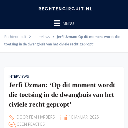
Ga
naar
de
MENU
inhoud
Rechtencircuit
Interviews
Jerfi Uzman: ‘Op dit moment wordt die
toetsing in de dwangbuis van het civiele recht gepropt’
INTERVIEWS
Jerfi Uzman: ‘Op dit moment wordt
die toetsing in de dwangbuis van het
civiele recht gepropt’
DOOR
FEM HARBERS
10 JANUARI 2025
GEEN REACTIES